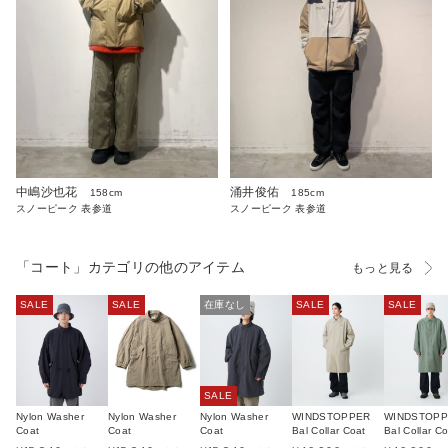
中嶋沙也花
涌井俊佑
158cm
185cm
スノーピーク 表参道
スノーピーク 表参道
「コート」カテゴリの他のアイテム
もっと見る
SALE
SALE
在庫なし
SALE
SALE
SALE
Nylon Washer
Nylon Washer
Nylon Washer
WINDSTOPPER
WINDSTOP
Coat
Coat
Coat
Bal Collar Coat
Bal Collar Co