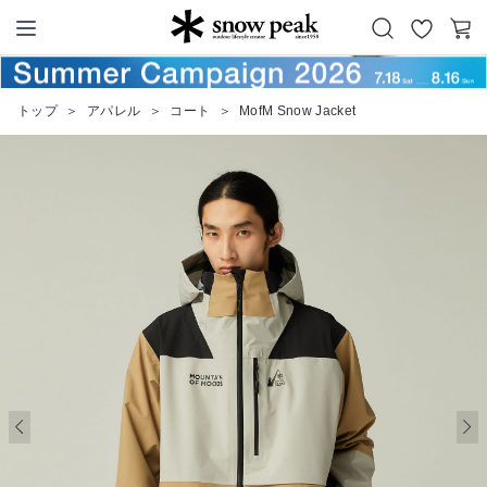
お
カ
Snow Peak
気
ー
に
ト
トップ
＞
アパレル
＞
コート
＞
MofM Snow Jacket
入
り