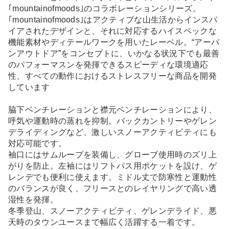
｢mountainofmoods｣のコラボレーションシリーズ。
｢mountainofmoods｣はアクティブな山生活からインスパ
イアされたデザインと、それに対応するハイスペックな
機能素材やディテールワークを用いたレーベル。“アーバ
ンアウトドア”をコンセプトに、いかなる状況下でも最善
のパフォーマスンを発揮できるスピーディな環境適応
性、すべての動作におけるストレスフリーな商品を開発
しています
脇下ベンチレーションと襟元ベンチレーションにより、
呼気や運動時の蒸れを抑制。バックカントリーやゲレン
デライディングなど、激しいスノーアクティビティにも
対応可能です。
袖口にはサムループを装備し、グローブ使用時のズリ上
がりを防止。左袖にはリフトパス用ポケットを設け、ゲ
レンデでも便利に使えます。ミドル丈で防寒性と運動性
のバランスが良く、フリースとのレイヤリングで高い透
湿性を発揮。
冬季登山、スノーアクティビティ、ゲレンデライド、悪
天時のタウンユースまで幅広く活躍する一着です。