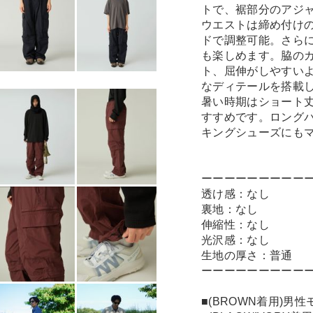
トで、裾部分のアジ
ウエストは締め付け
ドで調整可能。さら
も楽しめます。脇の
ト、屈伸がしやすい
なディテールを搭載
暑い時期はショート
すすめです。ロング
キングシューズにも
ーーーーーーーーー
透け感：なし
裏地：なし
伸縮性：なし
光沢感：なし
生地の厚さ：普通
ーーーーーーーーー
■(BROWN着用)男性