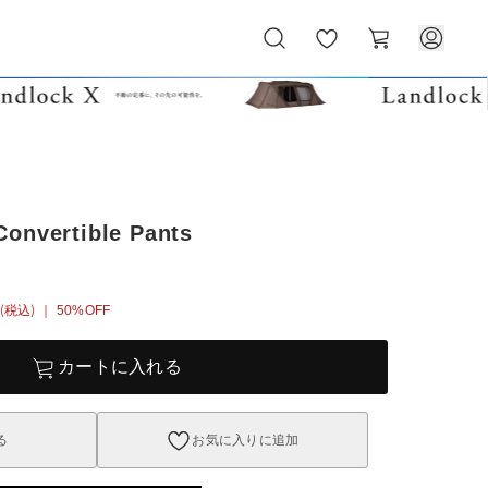
お
カ
気
ー
に
ト
入
り
onvertible Pants
(税込)
｜ 50%OFF
カートに入れる
る
お気に入りに追加