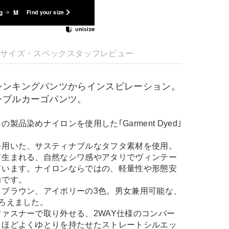
g
M
Find your size
明
サイズ・スペック
スタッフレビュー
レンキングパンツからインスピレーション。
チブルカーゴパンツ。
製品染めナイロンを使用した｢Garment Dyed｣
を用いた、サスティナブルなタフタ素材を使用。
て生まれる、自然なシワ感やアタリでヴィンテー
ています。ナイロンならではの、軽量性や形態安
力です。
、ブラウン、アイボリーの3色。男女兼用可能な、
ろえました。
ァスナーで取り外せる、2WAY仕様のコンバー
。ほどよくゆとりを持たせたストレートシルエッ