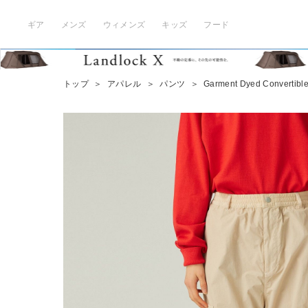
ギア
メンズ
ウィメンズ
キッズ
フード
トップ
＞
アパレル
＞
パンツ
＞
Garment Dyed Convertible