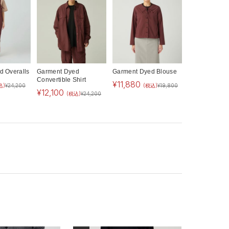
d Overalls
Garment Dyed
Garment Dyed Blouse
Convertible Shirt
¥
11,880
込)
¥
24,200
(税込)
¥
19,800
¥
12,100
(税込)
¥
24,200