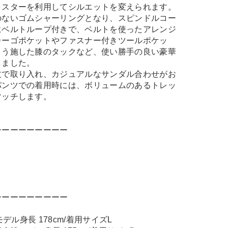
ャスターを利用してシルエットを変えられます。
のないゴムシャーリングとなり、スピンドルコー
にベルトループ付きで、ベルトを使ったアレンジ
カーゴポケットやファスナー付きツールポケッ
よう施した膝のタックなど、使い勝手の良い豪華
しました。
丈で取り入れ、カジュアルなサンダル合わせがお
パンツでの着用時には、ボリュームのあるトレッ
マッチします。
ーーーーーーーーー
ーーーーーーーーー
モデル身長 178cm/着用サイズL