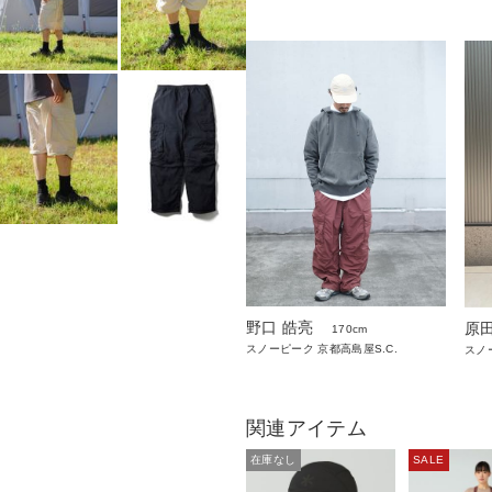
野口 皓亮
原
170cm
スノーピーク 京都高島屋S.C.
スノ
関連アイテム
在庫なし
SALE