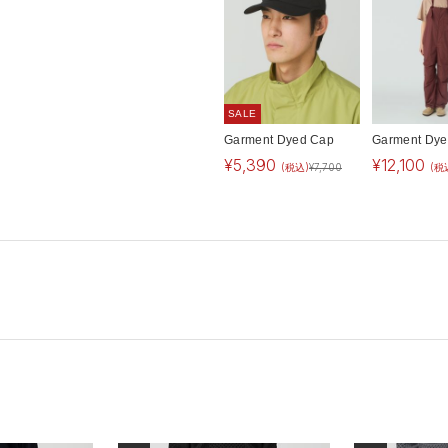
SALE
Garment Dyed Cap
Garment Dye
¥
5,390
¥
12,100
(税込)
¥
7,700
(税