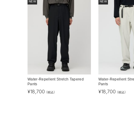
NEW
NEW
Water-Repellent Stretch Tapered
Water-Repellent Str
Pants
Pants
¥
18,700
¥
18,700
(税込)
(税込)