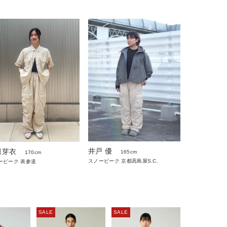
井戸 優
田芽衣
165cm
170cm
スノーピーク 京都高島屋S.C.
ーピーク 表参道
SALE
SALE