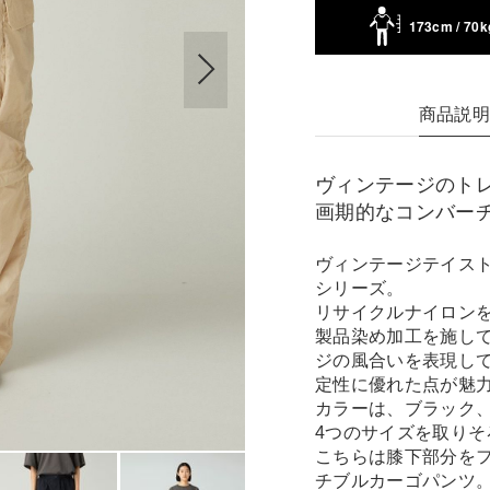
173cm / 70k
商品説
ヴィンテージのト
画期的なコンバー
ヴィンテージテイストの
シリーズ。
リサイクルナイロン
製品染め加工を施し
ジの風合いを表現し
定性に優れた点が魅
カラーは、ブラック
4つのサイズを取りそ
こちらは膝下部分をフ
チブルカーゴパンツ