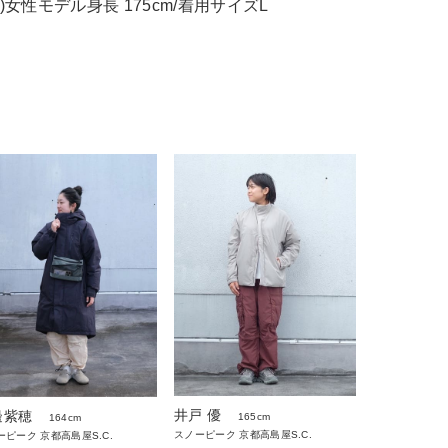
着用)女性モデル身長 175cm/着用サイズL
井戸 優
邊紫穂
165cm
164cm
スノーピーク 京都高島屋S.C.
ーピーク 京都高島屋S.C.