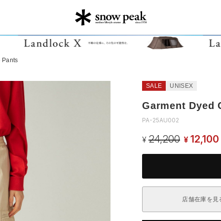
 Pants
SALE
UNISEX
Garment Dyed C
PA-25AU002
24,200
12,100
¥
¥
店舗在庫を見