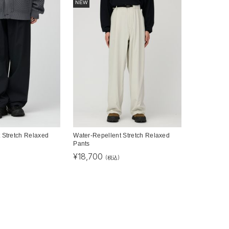
NEW
 Stretch Relaxed
Water-Repellent Stretch Relaxed
Pants
¥
18,700
(税込)