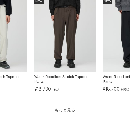
NEW
NEW
etch Tapered
Water-Repellent Stretch Tapered
Water-Repellent
Pants
Pants
¥
18,700
¥
18,700
(税込)
(税込)
もっと見る