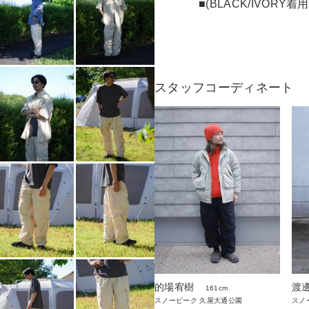
■(BLACK/IVORY
スタッフコーディネート
的場宥樹
渡
161cm
スノーピーク 久屋大通公園
スノ