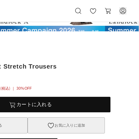
お
カ
気
ー
に
ト
入
り
t Stretch Trousers
(税込)
｜ 30%OFF
カートに入れる
る
お気に入りに追加