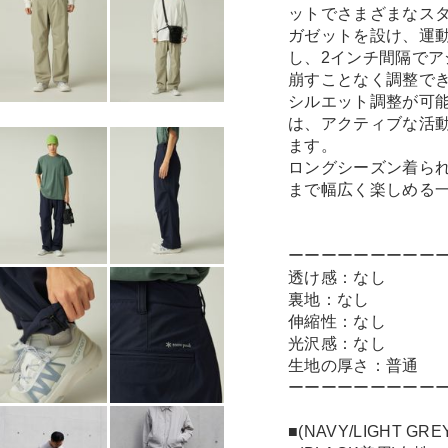
ットでさまざまなス
ガゼットを設け、運
し、2インチ間隔で
崩すことなく調整で
シルエット調整が可
は、アクティブな活
ます。
ロングシーズン着ら
まで幅広く楽しめる
ーーーーーーーーー
透け感：なし
裏地：なし
伸縮性：なし
光沢感：なし
生地の厚さ：普通
ーーーーーーーーー
■(NAVY/LIGHT 