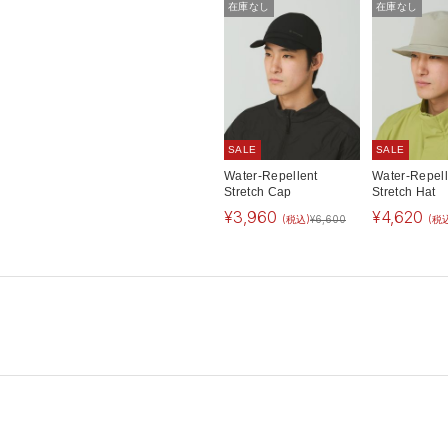
在庫なし
在庫なし
SALE
SALE
Water-Repellent
Water-Repell
Stretch Cap
Stretch Hat
¥
3,960
¥
4,620
(税込)
¥
6,600
(税