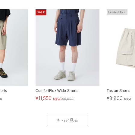
SALE
Limited Item
orts
ComfortFlex Wide Shorts
Taslan Shorts
¥
11,550
¥
8,800
00
(税込)
¥
16,500
(税込)
もっと見る