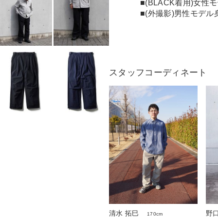
■(BLACK着用)女性
■(外撮影)男性モデル身
スタッフコーディネート
清水 拓巳
野口
170cm