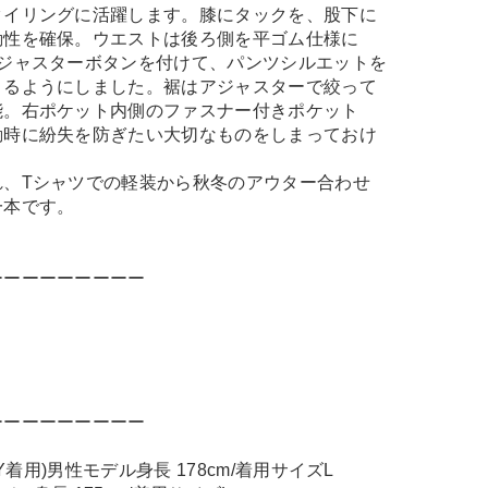
タイリングに活躍します。膝にタックを、股下に
動性を確保。ウエストは後ろ側を平ゴム仕様に
アジャスターボタンを付けて、パンツシルエットを
きるようにしました。裾はアジャスターで絞って
能。右ポケット内側のファスナー付きポケット
動時に紛失を防ぎたい大切なものをしまっておけ
れ、Tシャツでの軽装から秋冬のアウター合わせ
一本です。
ーーーーーーーーー
ーーーーーーーーー
GREY着用)男性モデル身長 178cm/着用サイズL