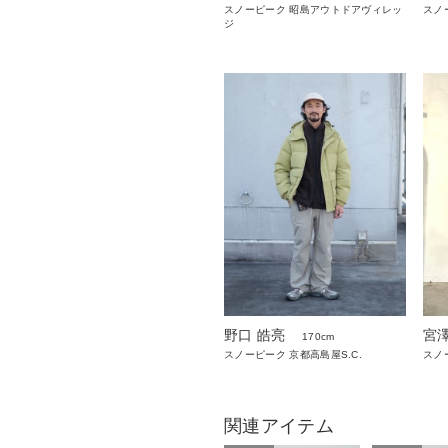
スノーピーク 昭島アウトドアヴィレッ
スノ
ジ
野口 皓亮
宮
170cm
スノーピーク 京都高島屋S.C.
スノ
関連アイテム