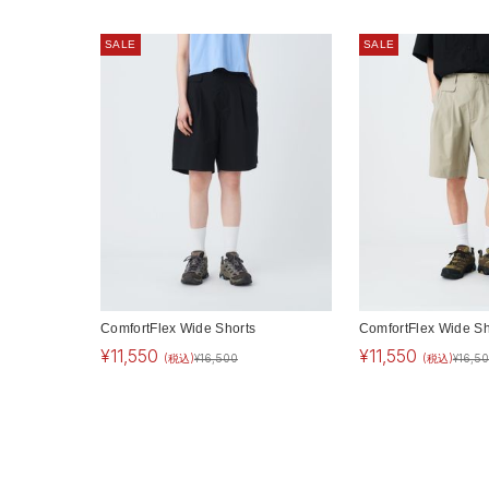
SALE
SALE
ComfortFlex Wide Shorts
ComfortFlex Wide Sh
¥
11,550
¥
11,550
(税込)
¥
16,500
(税込)
¥
16,5