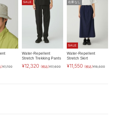
SALE
在庫なし
SALE
ent
Water-Repellent
Water-Repellent
Stretch Trekking Pants
Stretch Skirt
¥
12,320
¥
11,550
込)
¥
7,700
(税込)
¥
17,600
(税込)
¥
16,500