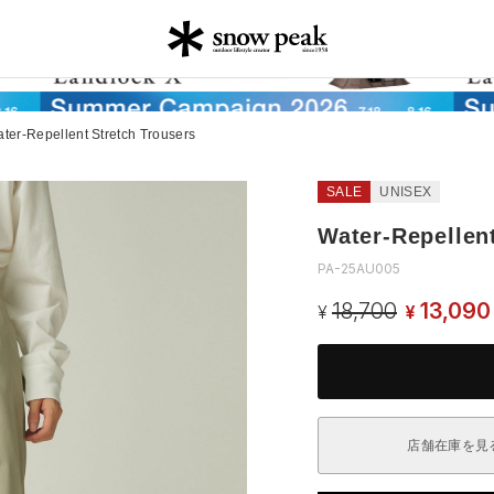
ter-Repellent Stretch Trousers
SALE
UNISEX
Water-Repellen
PA-25AU005
18,700
13,090
¥
¥
店舗在庫を見