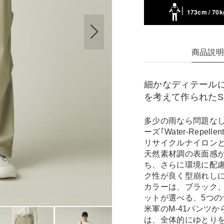
173cm / 70k
商品説
細かなディテール
を考えて作られたSn
多少の雨なら問題な
ーズ｢Water‐Repellent
リサイクルナイロン
天然素材調の表面感
ち、さらに環境に配慮
ク性が良く型崩れし
カラーは、ブラック
ットが選べる、5つ
米軍のM-41パンツ
は、全体的にゆとり