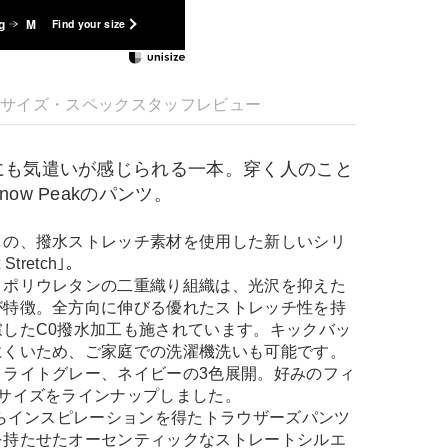
g
M
Find your size
明
サイズ・スペック
スタッフレビュー
にも気遣いが感じられる一本。穿く人のこと
ow Peakのパンツ。
しの、撥水ストレッチ素材を使用した新しいシリ
 Stretch｣。
とポリウレタンの二重織り組織は、光沢を抑えた
が特徴。全方向に伸びる優れたストレッチ性を持
したC0撥水加工も施されています。キックバッ
にくいため、ご家庭での洗濯機洗いも可能です。
、ライトグレー、ネイビーの3色展開。好みのフィ
のサイズをラインナップしました。
からインスピレーションを得たトラウザーズパンツ
を持たせたオーセンティックなストレートシルエ