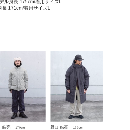
モデル身長 175cm/着用サイズL
長 171cm/着用サイズL
 皓亮
野口 皓亮
170cm
170cm