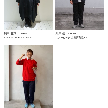
縄田 花菜
井戸 優
159cm
165cm
Snow Peak Back Office
スノーピーク 京都高島屋S.C.