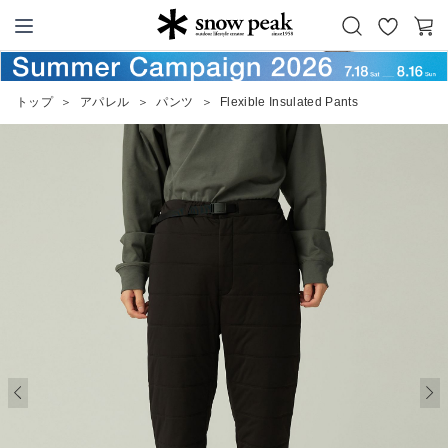
お
カ
Snow Peak
気
ー
に
ト
トップ
＞
アパレル
＞
パンツ
＞
Flexible Insulated Pants
入
り