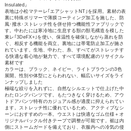
Insulated』
表地は小松マテーレ｢エアシャットNT｣を採用。素材の表
裏に特殊ポリマーで薄膜コーティング加工を施した、防
風･撥水･ストレッチ性を併せ持つ機能性ファブリックで
す。中わたには寒冷地に生息する獣の獣毛構造を模した
東レ｢3DeFX+｣を使い、保温性を確保しながら蒸れを防
ぐ、相反する機能を両立。裏地には帯電防止加工が施さ
れています。生地、中わた、糸、すべてがストレッチす
る快適な着心地が魅力で、すべて環境配慮のリサイクル
素材です
カラーは、ブラック、ネイビー、ライトブラウンの3色
展開。性別や体型にとらわれない、幅広いサイズをライ
ンナップしました
極端な絞りを入れずに、自然なシルエットで仕上げた中
わたロングパンツです。もたつきなく穿けるため、アウ
トドアパンツ特有のカジュアル感が適度に抑えられてい
ます。ストレッチ性に優れているため、アクティブなシ
ーンにおすすめの一本。ウエストは快適なゴム仕様＋オ
リジナルバックル付きテープで調整が可能です。裾は内
側にストームガードを備えており、衣服内への冷気の侵