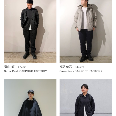
畠山 頼
福谷信和
177cm
169cm
Snow Peak SAPPORO FACTORY
Snow Peak SAPPORO FACTORY