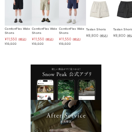
ComfortFlex Wide
ComfortFlex Wide
ComfortFlex Wide
Taslan Shorts
Taslan Short
Shorts
Shorts
Shorts
¥
8,800
¥
8,800
(税込)
(税
¥
11,550
¥
11,550
¥
11,550
(税込)
(税込)
(税込)
¥
16,500
¥
16,500
¥
16,500