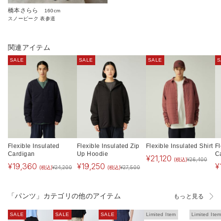
橋本さらら
160cm
スノーピーク 表参道
関連アイテム
SALE
SALE
SALE
S
Flexible Insulated
Flexible Insulated Zip
Flexible Insulated Shirt
F
Cardigan
Up Hoodie
C
¥
21,120
(税込)
¥
26,400
¥
19,360
¥
19,250
¥
(税込)
(税込)
¥
24,200
¥
27,500
「パンツ」カテゴリの他のアイテム
もっと見る
SALE
SALE
SALE
Limited Item
Limited Ite