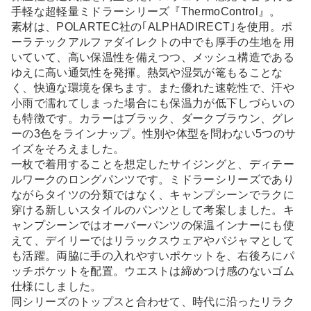
手軽な超軽量ミドラーシリーズ『ThermoControl』。
素材は、POLARTEC社の｢ALPHADIRECT｣を使用。ポ
ーラテックアルファダイレクトの中でも厚手の生地を用
いていて、高い保温性を備えつつ、メッシュ構造である
ゆえに高い通気性を発揮。熱気や湿気が篭もることな
く、快適な環境を保ちます。また優れた速乾性で、汗や
小雨で濡れてしまった場合にも保温力が低下しづらいの
も特徴です。カラーはブラック、ダークブラウン、グレ
ーの3色をラインナップ。性別や体型を問わない5つのサ
イズをそろえました。
一枚で着用することを想定したサイジングと、ディテー
ルワークのロングパンツです。ミドラーシリーズであり
ながらタイツの分類ではなく、キャンプシーンでラクに
穿ける新しいスタイルのパンツとして考案しました。キ
ャンプシーンではオーバーパンツの保温インナーにも使
えて、デイリーではリラックスウェアやパジャマとして
も活躍。両脇に手の入れやすいポケットを、右後ろにパ
ッチポケットを配置。ウエストは締めつけ感のないゴム
仕様にしました。
同シリーズのトップスと合わせて、時代に沿ったリラク