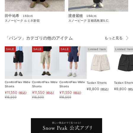
田中祐希
渡邊紫穂
163cm
164cm
スノーピーク ルミネ新宿
スノーピーク 京都高島屋S.C.
「パンツ」カテゴリの他のアイテム
もっと見る
SALE
SALE
SALE
Limited Item
Limited Ite
ComfortFlex Wide
ComfortFlex Wide
ComfortFlex Wide
Taslan Shorts
Taslan Short
Shorts
Shorts
Shorts
¥
8,800
¥
8,800
(税込)
(税
¥
11,550
¥
11,550
¥
11,550
(税込)
(税込)
(税込)
¥
16,500
¥
16,500
¥
16,500