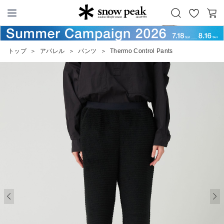
お
カ
Snow Peak
気
ー
に
ト
トップ
＞
アパレル
＞
パンツ
＞
Thermo Control Pants
入
り