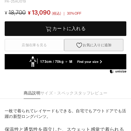
PA-25AU019
18,700
13,090
¥
¥
(税込)
｜ 30%OFF
カートに入れる
店舗在庫を見る
お気に入りに追加
173cm / 70kg
M
Find your size
商品説明
サイズ・スペック
スタッフレビュー
一枚で着られてレイヤードもできる。自宅でもアウトドアでも活
躍の新型ロングパンツ。
保温性と通気性を両立した、スウェット感覚で着られる