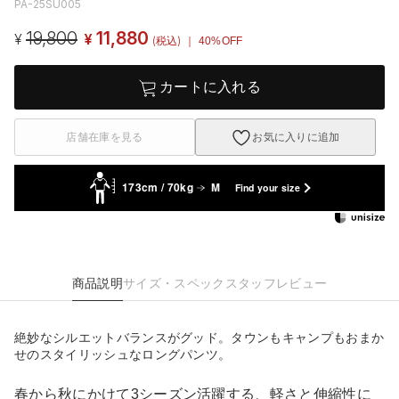
PA-25SU005
19,800
11,880
¥
¥
(税込)
｜ 40%OFF
カートに入れる
店舗在庫を見る
お気に入りに追加
173cm / 70kg
M
Find your size
商品説明
サイズ・スペック
スタッフレビュー
絶妙なシルエットバランスがグッド。タウンもキャンプもおまか
せのスタイリッシュなロングパンツ。
春から秋にかけて3シーズン活躍する、軽さと伸縮性に