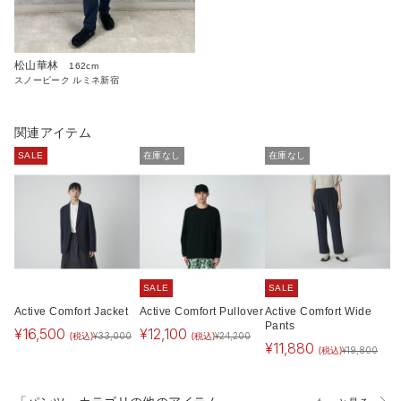
松山華林
162cm
スノーピーク ルミネ新宿
関連アイテム
SALE
在庫なし
在庫なし
SALE
SALE
Active Comfort Jacket
Active Comfort Pullover
Active Comfort Wide
Pants
¥
16,500
¥
12,100
(税込)
(税込)
¥
33,000
¥
24,200
¥
11,880
(税込)
¥
19,800