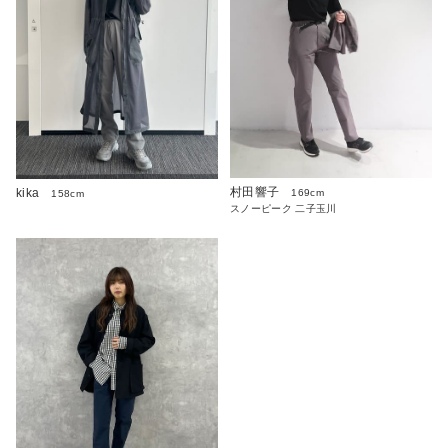
村田響子
kika
169cm
158cm
スノーピーク 二子玉川