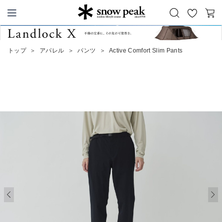
お
カ
Snow Peak
気
ー
に
ト
トップ
＞
アパレル
＞
パンツ
＞
Active Comfort Slim Pants
入
り