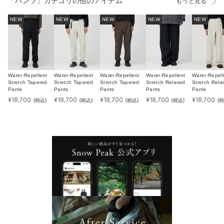
「パンツ」カテゴリの他のアイテム
もっと見る
NEW
NEW
NEW
NEW
NEW
Water-Repellent
Water-Repellent
Water-Repellent
Water-Repellent
Water-Repell
Stretch Tapered
Stretch Tapered
Stretch Tapered
Stretch Relaxed
Stretch Rela
Pants
Pants
Pants
Pants
Pants
¥
18,700
¥
18,700
¥
18,700
¥
18,700
¥
18,700
(税込)
(税込)
(税込)
(税込)
(税