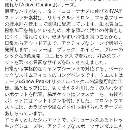
優れた｢Active Comfort｣シリーズ。
適度なハリがあり、タテ・ヨコ・ナナメに伸びる4WAY
ストレッチ素材は、リサイクルナイロン、フッ素フリー
の撥水剤を使用して環境に配慮しています。生地表面に
撥水加工を施しているため、水を弾いて汚れの付着もし
にくく、濡れにくい、乾きやすい特性を持つことから、
日常からアウトドアまで、アクティブなシーンで機能を
発揮します。カラーは、ブラック、ネイビー、グレーの
シックな3色展開。ユニセックスで着られ、好みのフィ
ットを選べる豊富なサイズを取りそろえました。
日常から本格的なキャンプシーンまで対応する、ベーシ
ックなスリムフィットのロングパンツです。ウエストは
テープ&Snow Peakオリジナルバックルの調整可能な仕
様。脇とヒップには、切り替えを利用した手の入れやす
いポケットを配置。脇ポケットはファスナーを、右後ろ
ポケットにはドットボタンを付けました。フロントウエ
ストには、カラビナや鍵などを引っ掛けられるテープを
あしらっています。
すっきりとしたシルエットで、ボリュームのあるトレッ
キングシューズや、アクティブなスポーツサンダルにも