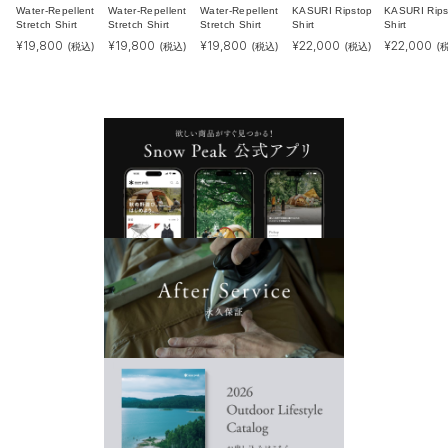
Water-Repellent
Water-Repellent
Water-Repellent
KASURI Ripstop
KASURI Rips
Stretch Shirt
Stretch Shirt
Stretch Shirt
Shirt
Shirt
¥
19,800
¥
19,800
¥
19,800
¥
22,000
¥
22,000
(税込)
(税込)
(税込)
(税込)
(