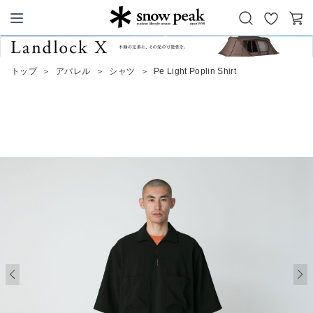
お
カ
Snow Peak
気
ー
に
ト
トップ
＞
アパレル
＞
シャツ
＞
Pe Light Poplin Shirt
入
り