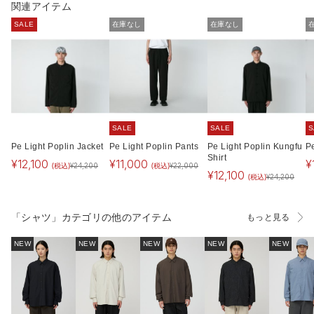
関連アイテム
SALE
在庫なし
在庫なし
SALE
SALE
S
Pe Light Poplin Jacket
Pe Light Poplin Pants
Pe Light Poplin Kungfu
P
Shirt
¥
12,100
¥
11,000
¥
(税込)
(税込)
¥
24,200
¥
22,000
¥
12,100
(税込)
¥
24,200
「シャツ」カテゴリの他のアイテム
もっと見る
NEW
NEW
NEW
NEW
NEW