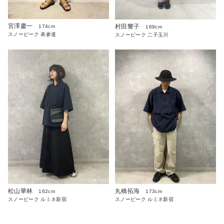
宮澤慶一
村田響子
174cm
169cm
スノーピーク 表参道
スノーピーク 二子玉川
松山華林
丸橋拓海
162cm
173cm
スノーピーク ルミネ新宿
スノーピーク ルミネ新宿