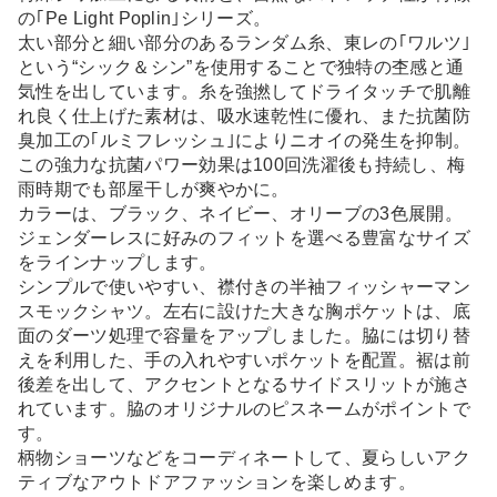
の｢Pe Light Poplin｣シリーズ。
太い部分と細い部分のあるランダム糸、東レの｢ワルツ｣
という“シック＆シン”を使用することで独特の杢感と通
気性を出しています。糸を強撚してドライタッチで肌離
れ良く仕上げた素材は、吸水速乾性に優れ、また抗菌防
臭加工の｢ルミフレッシュ｣によりニオイの発生を抑制。
この強力な抗菌パワー効果は100回洗濯後も持続し、梅
雨時期でも部屋干しが爽やかに。
カラーは、ブラック、ネイビー、オリーブの3色展開。
ジェンダーレスに好みのフィットを選べる豊富なサイズ
をラインナップします。
シンプルで使いやすい、襟付きの半袖フィッシャーマン
スモックシャツ。左右に設けた大きな胸ポケットは、底
面のダーツ処理で容量をアップしました。脇には切り替
えを利用した、手の入れやすいポケットを配置。裾は前
後差を出して、アクセントとなるサイドスリットが施さ
れています。脇のオリジナルのピスネームがポイントで
す。
柄物ショーツなどをコーディネートして、夏らしいアク
ティブなアウトドアファッションを楽しめます。