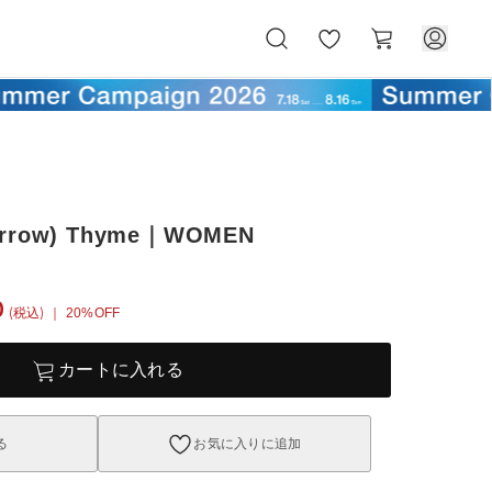
お
カ
気
ー
に
ト
入
り
Narrow) Thyme｜WOMEN
0
(税込)
｜ 20%OFF
カートに入れる
る
お気に入りに追加