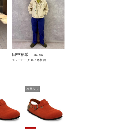
田中祐希
163cm
スノーピーク ルミネ新宿
在庫なし