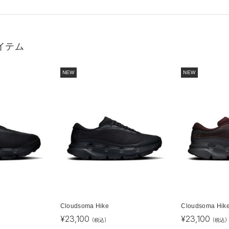
イテム
NEW
NEW
Cloudsoma Hike
Cloudsoma Hik
¥
23,100
¥
23,100
(税込)
(税込)