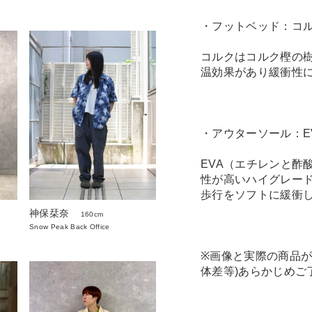
・フットベッド：コ
コルクはコルク樫の
温効果があり緩衝性
・アウターソール：E
EVA（エチレンと酢
性が高いハイグレー
歩行をソフトに緩衝
神保栞奈
160cm
Snow Peak Back Office
※画像と実際の商品が
体差等)あらかじめご