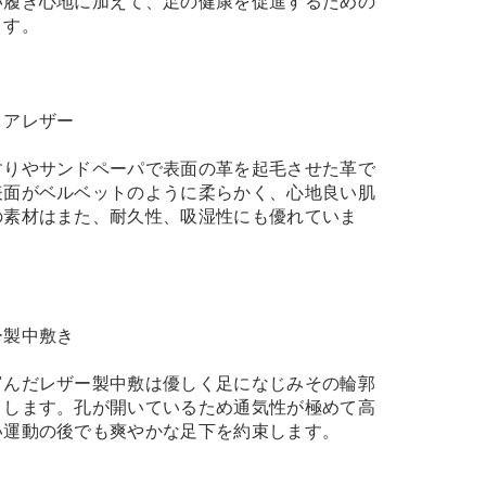
い履き心地に加えて、足の健康を促進するための
ます。
ロアレザー
すりやサンドペーパで表面の革を起毛させた革で
表面がベルベットのように柔らかく、心地良い肌
の素材はまた、耐久性、吸湿性にも優れていま
ー製中敷き
富んだレザー製中敷は優しく足になじみその輪郭
トします。孔が開いているため通気性が極めて高
い運動の後でも爽やかな足下を約束します。