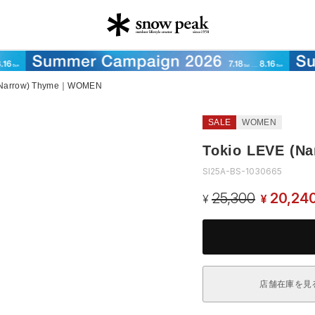
 (Narrow) Thyme｜WOMEN
SALE
WOMEN
Tokio LEVE (
SI25A-BS-1030665
25,300
20,24
¥
¥
店舗在庫を見