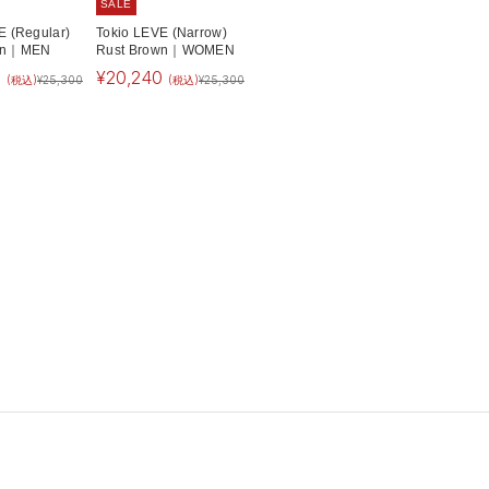
SALE
E (Regular)
Tokio LEVE (Narrow)
own｜MEN
Rust Brown｜WOMEN
0
¥
20,240
(税込)
¥
25,300
(税込)
¥
25,300