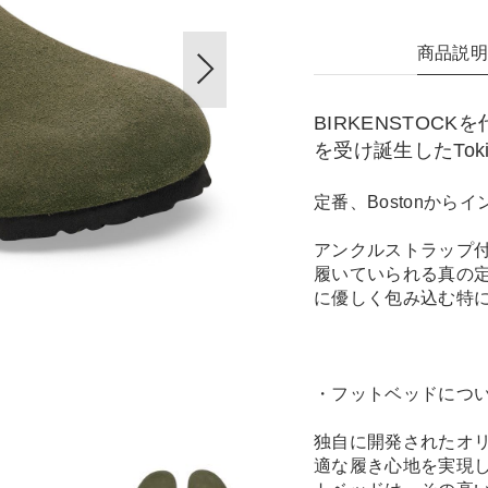
商品説
BIRKENSTOC
を受け誕生したTok
定番、Bostonか
アンクルストラップ
履いていられる真の
に優しく包み込む特
・フットベッドにつ
独自に開発されたオ
適な履き心地を実現