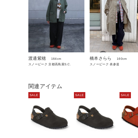
渡邊紫穂
橋本さらら
164cm
160cm
スノーピーク 京都高島屋S.C.
スノーピーク 表参道
関連アイテム
SALE
SALE
SALE