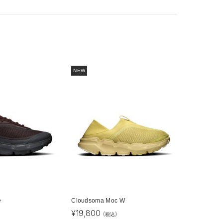
NEW
e
Cloudsoma Moc W
¥
19,800
(税込)