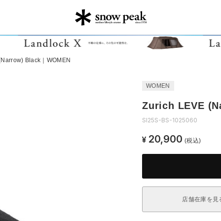
 (Narrow) Black｜WOMEN
WOMEN
Zurich LEVE (
SI25S-BS-1025060
20,900
¥
(税込)
店舗在庫を見