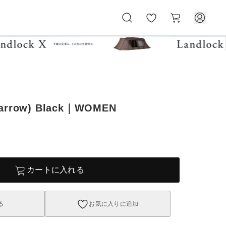
お
カ
気
ー
に
ト
入
り
Narrow) Black｜WOMEN
カートに入れる
る
お気に入りに追加