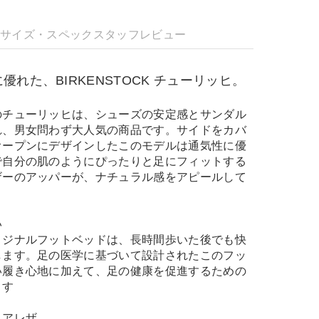
明
サイズ・スペック
スタッフレビュー
れた、BIRKENSTOCK チューリッヒ。
のチューリッヒは、シューズの安定感とサンダル
れ、男女問わず大人気の商品です。サイドをカバ
オープンにデザインしたこのモデルは通気性に優
で自分の肌のようにぴったりと足にフィットする
ザーのアッパーが、ナチュラル感をアピールして
い
リジナルフットベッドは、長時間歩いた後でも快
します。足の医学に基づいて設計されたこのフッ
い履き心地に加えて、足の健康を促進するための
ます
ロアレザ