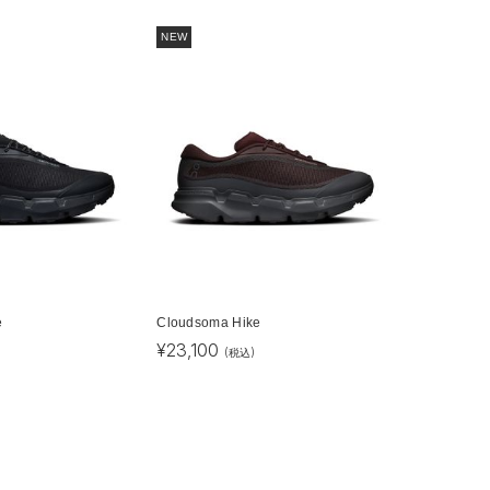
NEW
e
Cloudsoma Hike
¥
23,100
(税込)