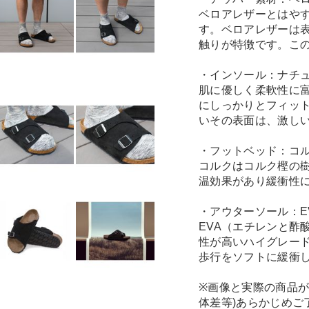
ベロアレザーとはや
す。ベロアレザーは
触りが特徴です。こ
・インソール：ナチ
肌に優しく柔軟性に
にしっかりとフィッ
いその表面は、激し
・フットベッド：コ
コルクはコルク樫の
温効果があり緩衝性
・アウターソール：E
EVA（エチレンと酢
性が高いハイグレー
歩行をソフトに緩衝
※画像と実際の商品が
体差等)あらかじめご