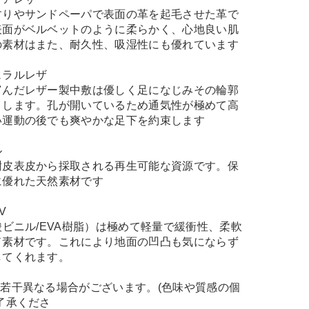
すりやサンドペーパで表面の革を起毛させた革で
表面がベルベットのように柔らかく、心地良い肌
の素材はまた、耐久性、吸湿性にも優れています
ュラルレザ
富んだレザー製中敷は優しく足になじみその輪郭
トします。孔が開いているため通気性が極めて高
い運動の後でも爽やかな足下を約束します
ル
樹皮表皮から採取される再生可能な資源です。保
に優れた天然素材です
V
酸ビニル/EVA樹脂）は極めて軽量で緩衝性、柔軟
ド素材です。これにより地面の凹凸も気にならず
してくれます。
若干異なる場合がございます。(色味や質感の個
了承くださ