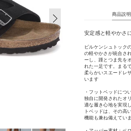
商品説
安定感と軽やかさに優
ビルケンシュトック
の軽やかさが統合さ
ーし、踵とつま先を
れた一足です。まる
柔らかいスエードレ
います
・フットベッドにつ
独自に開発されたオ
適な履き心地を実現
トベッドは、その高
機能も兼ね備えてい
・アッパー素材：ベ