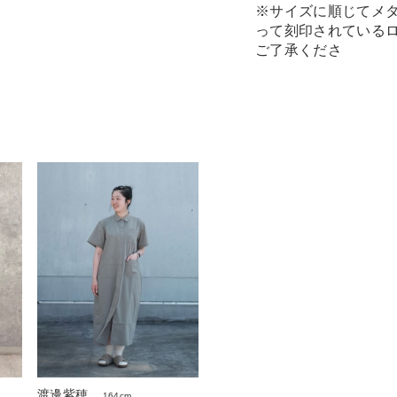
※サイズに順じてメ
って刻印されている
ご了承くださ
渡邊紫穂
164cm