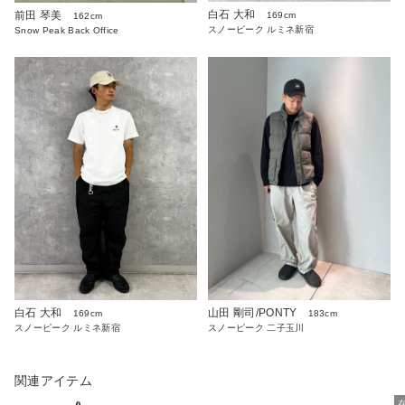
白石 大和
前田 琴美
169cm
162cm
スノーピーク ルミネ新宿
Snow Peak Back Office
白石 大和
山田 剛司/PONTY
169cm
183cm
スノーピーク ルミネ新宿
スノーピーク 二子玉川
関連アイテム