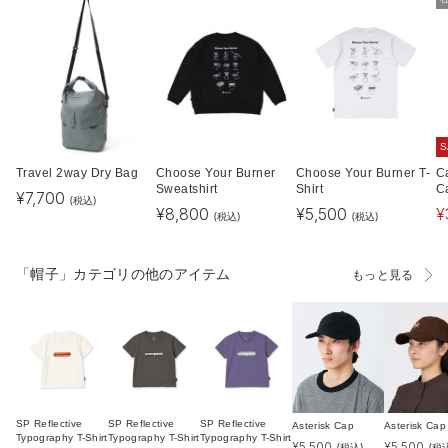
S
Travel 2way Dry Bag
Choose Your Burner
Choose Your Burner T-
C
Sweatshirt
Shirt
C
¥
7,700
(税込)
¥
8,800
¥
5,500
¥
(税込)
(税込)
「帽子」カテゴリの他のアイテム
もっと見る
SP Reflective
SP Reflective
SP Reflective
Asterisk Cap
Asterisk Cap
Typography T-Shirt
Typography T-Shirt
Typography T-Shirt
¥
5,500
¥
5,500
(税込)
(税