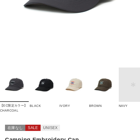
【EC限定カラー】
BLACK
IVORY
BROWN
NAVY
CHARCOAL
在庫なし
SALE
UNISEX
Camping Embroidery Cap