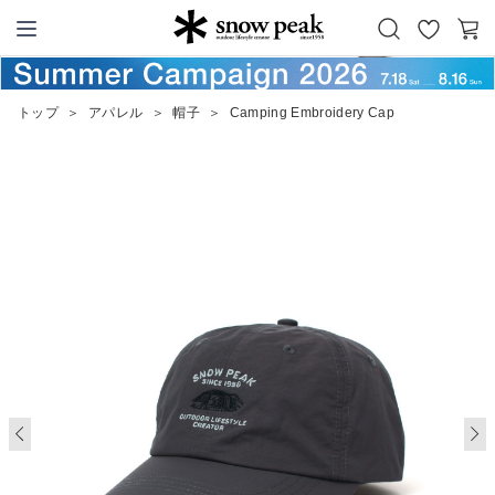
お
カ
Snow Peak
気
ー
に
ト
トップ
＞
アパレル
＞
帽子
＞
Camping Embroidery Cap
入
り