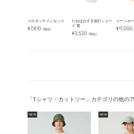
コロダッチインセンス
たねほおずき提灯シェー
コーンホ
ド 蕾
¥
7,810
¥
11,000
(税込)
¥
3,520
(税込)
「Tシャツ・カットソー」カテゴリの他の
NEW
NEW