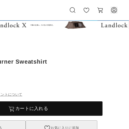
お
カ
気
ー
に
ト
入
り
rner Sweatshirt
イントについて
カートに入れる
る
お気に入りに追加