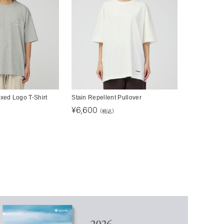
axed Logo T-Shirt
Stain Repellent Pullover
¥
6,600
(税込)