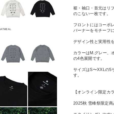
裾・袖口・首元はリ
のこない一枚です。
フロントにはコーポレー
OATMEAL
バーナーをモチーフ
デザイン性と実用性
カラーはM.グレー、
の4色展開です。
サイズはS〜XXLの
す。
【オンライン限定カ
2025秋 雪峰祭限