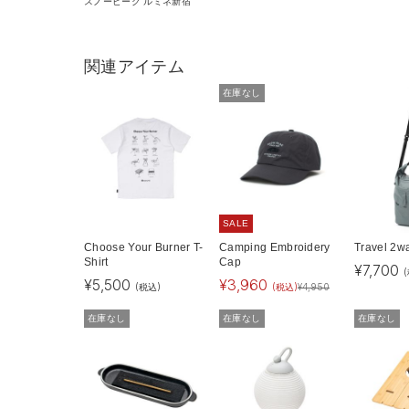
スノーピーク ルミネ新宿
関連アイテム
在庫なし
SALE
Choose Your Burner T-
Camping Embroidery
Travel 2w
Shirt
Cap
¥
7,700
¥
5,500
¥
3,960
(税込)
(税込)
¥
4,950
在庫なし
在庫なし
在庫なし