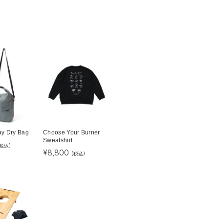
ay Dry Bag
Choose Your Burner
Sweatshirt
(税込)
¥
8,800
(税込)