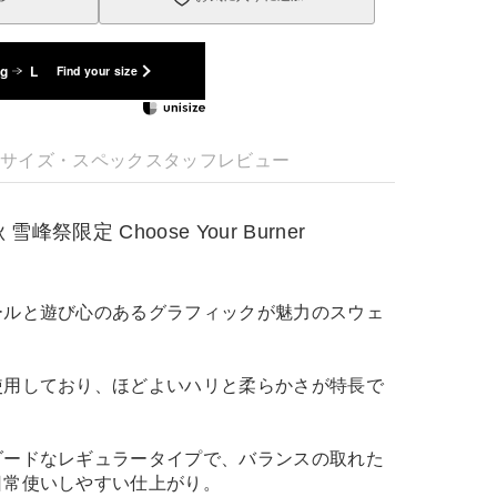
kg
L
Find your size
明
サイズ・スペック
スタッフレビュー
 雪峰祭限定 Choose Your Burner
ールと遊び心のあるグラフィックが魅力のスウェ
使用しており、ほどよいハリと柔らかさが特長で
ダードなレギュラータイプで、バランスの取れた
日常使いしやすい仕上がり。