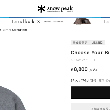
 Burner Sweatshirt
雪峰祭限定
UNISEX
Choose Your Bu
SP-SW-25AU001
8,800
¥
(税込)
SPpt：176pt
獲得
獲得ポ
店舗在庫を見