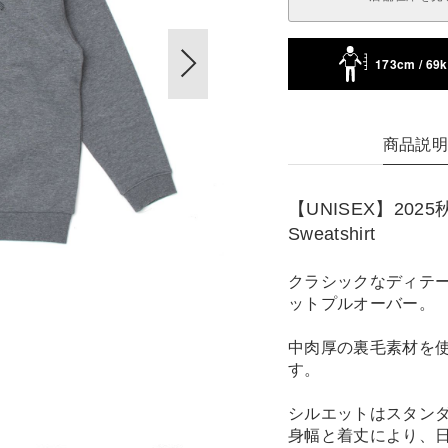
173cm / 69
商品説
【UNISEX】2025秋
Sweatshirt
クラシックなディテ
ットプルオーバー。
中肉厚の裏毛素材を
す。
シルエットはスタン
身幅と着丈により、