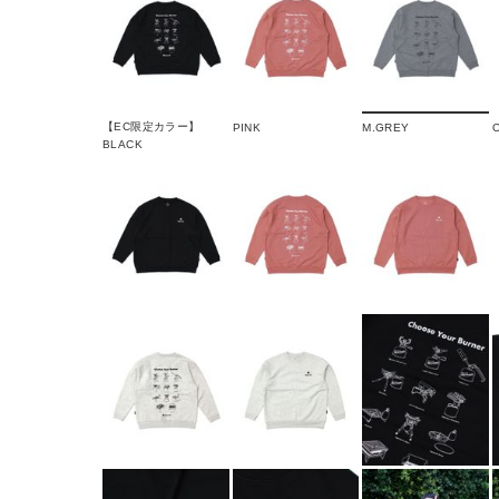
【EC限定カラー】
PINK
M.GREY
BLACK