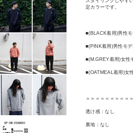
スタイリングしやす
定カラーです。
■(BLACK着用)男性モ
■(PINK着用)男性モデ
■(M.GREY着用)女性
■(OATMEAL着用)女
＝＝＝＝＝＝＝＝＝
透け感：なし
裏地：なし