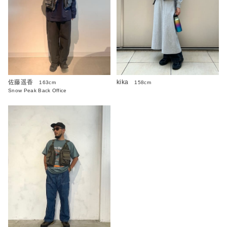
佐藤遥香
kika
163cm
158cm
Snow Peak Back Office