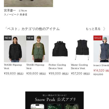
宮澤慶一
174cm
スノーピーク 表参道
「ベスト」カテゴリの他のアイテム
もっと見る
NEW
NEW
SALE
TAKIBI Ripstop
TAKIBI Ripstop
Peltier Cooling
Water Cooling
Insect Shiel
Vest
Vest
Device Vest
Device Vest
¥
14,520
(税
¥
39,600
¥
39,600
¥
99,000
¥
57,200
(税込)
(税込)
(税込)
(税込)
¥
24,200