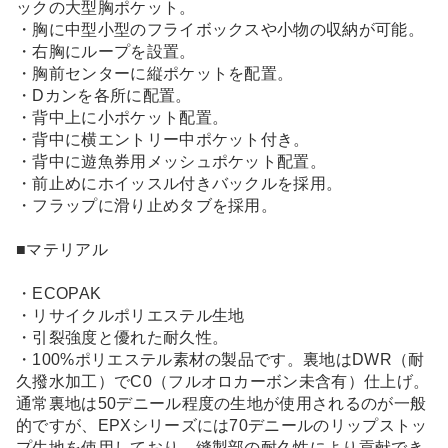
ックの大型胸ポケット。
・胸に中型小型のフライボックスや小物の収納が可能。
・右胸にループを設置。
・胸前センターに縦ポケットを配置。
・Dカンを各所に配置。
・背中上に小ポケット配置。
・背中に横エントリー中ポケット付き。
・背中に遊魚券用メッシュポケット配置。
・前止めにホイッスル付きバックルを採用。
・フラップに滑り止めタブを採用。
■マテリアル
・ECOPAK
・リサイクルポリエステル生地
・引裂強度と優れた耐久性。
・100%ポリエステル素材の製品です。裏地はDWR（耐
久撥水加工）でC0（フルオロカーボン未含有）仕上げ。
通常裏地は50デニール程度の生地が使用されるのが一般
的ですが、EPXシリーズには70デニールのリップストッ
プ生地を使用しており、縫製部の耐久性により貢献でき