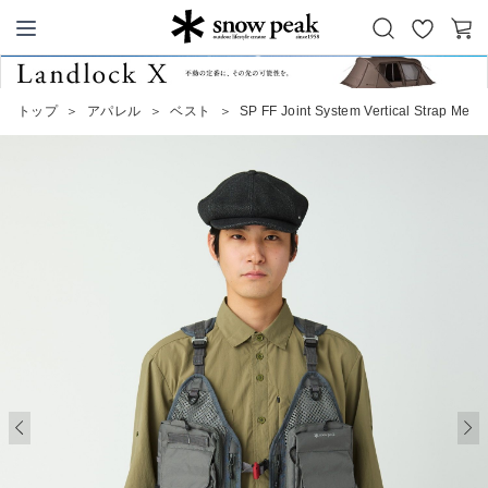
お
カ
Snow Peak
気
ー
に
ト
トップ
＞
アパレル
＞
ベスト
＞
SP FF Joint System Vertical Strap Mesh
入
り