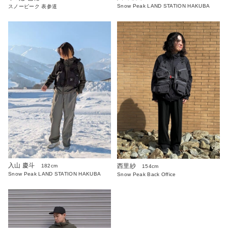
Snow Peak LAND STATION HAKUBA
スノーピーク 表参道
入山 慶斗
西里紗
182cm
154cm
Snow Peak LAND STATION HAKUBA
Snow Peak Back Office