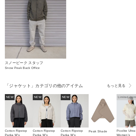
スノーピーク スタッフ
Snow Peak Back Office
「ジャケット」カテゴリの他のアイテム
もっと見る
NEW
NEW
NEW
Limited Ite
Cotton Ripstop
Cotton Ripstop
Cotton Ripstop
Picolite Ultra
Peak Shade
Parka W's
Parka W's
Parka W's
Women's