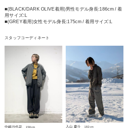
■(BLACK/DARK OLIVE着用)男性モデル身長:186cm / 着
用サイズ:L
■(GREY着用)女性モデル身長:175cm / 着用サイズ:L
スタッフコーディネート
入山 慶斗
中嶋沙也花
182cm
158cm