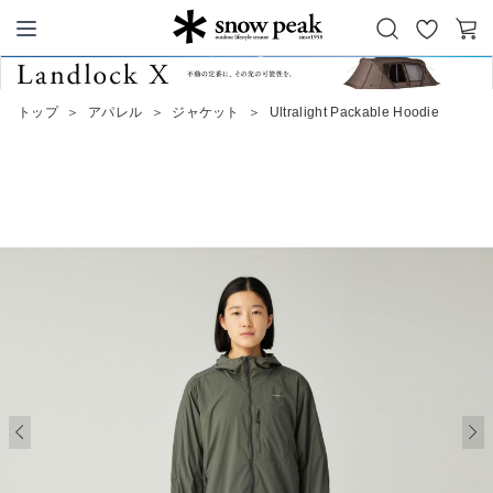
お
カ
Snow Peak
気
ー
に
ト
トップ
＞
アパレル
＞
ジャケット
＞
Ultralight Packable Hoodie
入
り