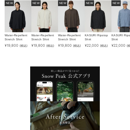
NEW
NEW
NEW
NEW
NEW
Water-Repellent
Water-Repellent
Water-Repellent
KASURI Ripstop
KASURI Rips
Stretch Shirt
Stretch Shirt
Stretch Shirt
Shirt
Shirt
¥
19,800
¥
19,800
¥
19,800
¥
22,000
¥
22,000
(税込)
(税込)
(税込)
(税込)
(