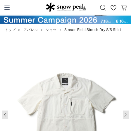
お
カ
Snow Peak
気
ー
に
ト
トップ
＞
アパレル
＞
シャツ
＞
Stream Field Stretch Dry S/S Shirt
入
り