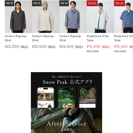
NEW
NEW
NEW
SALE
SALE
Cotton Ripstop
Cotton Ripstop
Cotton Ripstop
Patterned Shirt
Patterned Sh
Shirt
Shirt
Shirt
Take
Take
¥
22,000
¥
22,000
¥
22,000
¥
15,400
¥
15,400
(税込)
(税込)
(税込)
(税込)
(税
¥
22,000
¥
22,000