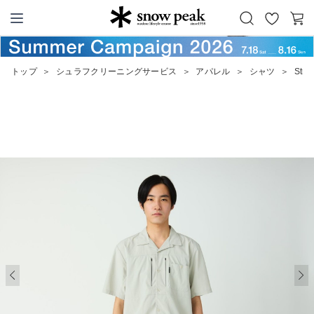
お
カ
Snow Peak
気
ー
に
ト
トップ
＞
シュラフクリーニングサービス
＞
アパレル
＞
シャツ
＞
Stre
入
り