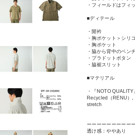
・フィールドはフィ
■ディテール
・開衿
・胸ポケット＞シリ
・胸ポケット
・脇から背中のベン
・プラドットボタン
・脇裾スリット
■マテリアル
・『NOTO QUAL
Recycled（RENU）
stretch
ーーーーーーーーー
透け感：ややあり