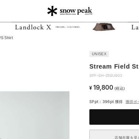
/S Shirt
UNISEX
Stream Field St
SPF-SH-25SU902
19,800
¥
(税込)
SPpt：396pt
獲得
獲得ポ
店舗在庫を見