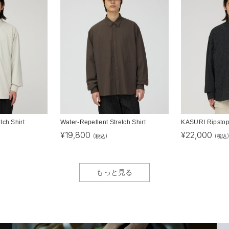
tch Shirt
Water-Repellent Stretch Shirt
KASURI Ripstop 
¥
19,800
¥
22,000
(税込)
(税込
もっと見る