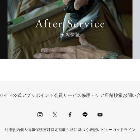
ガイド
公式アプリ
ポイント会員サービス
修理・ケア
店舗検索
お問い
instagram
Twitter
facebook
LINE
youtube
利用規約
個人情報保護方針
特定商取引法に基づく表記
レビューガイドライン