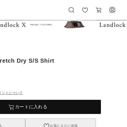
お
カ
気
ー
に
ト
入
り
retch Dry S/S Shirt
イントについて
カートに入れる
る
お気に入りに追加