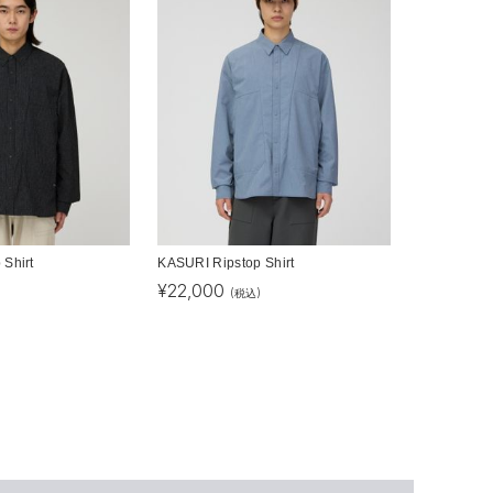
Shirt
KASURI Ripstop Shirt
¥
22,000
)
(税込)