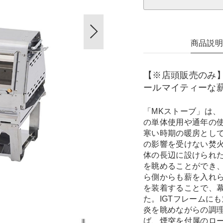
商品説
【※店頭販売のみ
ールマイティーな
「MKストーブ」は、
の単体使用や通年の
寒い時期の暖房とし
の影響を受けない焚
体の長辺に設けられ
を眺めることができ
ら側からも薪を入れ
を装着することで、
た。IGTフレームに
炎を眺めながらの調
ば、煙突を付属のロー