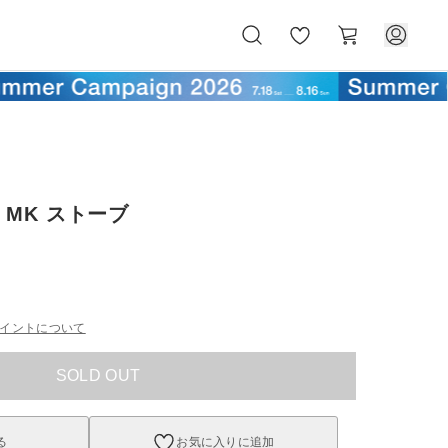
お
カ
気
ー
に
ト
入
り
MK ストーブ
イントについて
SOLD OUT
る
お気に入りに追加