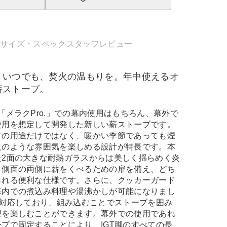
明
サイズ・スペック
スタッフレビュー
】いつでも、焚火の温もりを。年中使えるオ
薪ストーブ。
「メラクPro.」での幕内使用はもちろん、幕外で
使用を想定して開発した新しい薪ストーブです。
ての用途だけではなく、暖かい季節であっても煙
火のような雰囲気を楽しめる設計が特長です。本
た2面の大きな耐熱ガラスからは美しく揺らめく炎
、側面の両側に薪をくべるための扉を備え、どち
られる便利な仕様です。さらに、クッカーガード
幕内での煮込み料理や湯沸かしが可能になりまし
も対応しており、組み込むことでストーブを囲み
理を楽しむことができます。幕外での使用であれ
プで固定することにより、IGT脚のすべての長