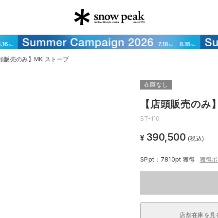
頭販売のみ】MK ストーブ
在庫なし
【店頭販売のみ】
ST-110
390,500
¥
(税込)
SPpt：7810pt
獲得
獲得ポ
店舗在庫を見