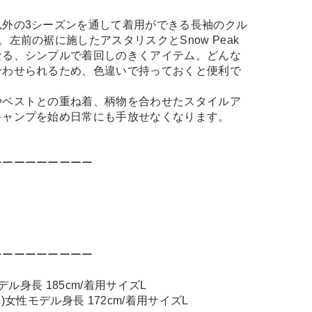
以外の3シーズンを通して着用ができる長袖のクル
左前の裾に施したアスタリスクとSnow Peak
なる、シンプルで着回しのきくアイテム。どんな
合わせられるため、色違いで持っておくと便利で
やベストとの重ね着、柄物を合わせたスタイルア
キャンプを始め日常にも手放せなくなります。
ーーーーーーーーー
ーーーーーーーーー
モデル身長 185cm/着用サイズL
着用)女性モデル身長 172cm/着用サイズL