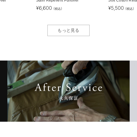
over
Stain Repellent Pullover
Soft Cotton Rel
¥
6,600
¥
5,500
(税込)
(税込)
もっと見る