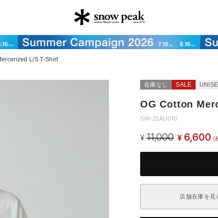
ercerized L/S T-Shirt
在庫なし
SALE
UNIS
OG Cotton Merc
SW-25AU010
11,000
6,600
¥
¥
(
店舗在庫を見