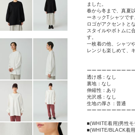
ました。
春から冬まで、真夏
ーネックTシャツです。
ロゴがアクセントと
スタイルやボトムに
す。
一枚着の他、シャツ
レンジも楽しめて、
ーーーーーーーーー
透け感：なし
裏地：なし
伸縮性：あり
光沢感：なし
生地の厚さ：普通
ーーーーーーーーー
■(WHITE着用)男性
■(WHITE/BLACK