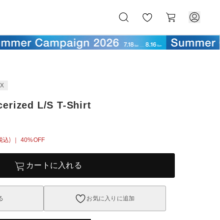
お
カ
気
ー
に
ト
入
り
EX
erized L/S T-Shirt
税込)
｜ 40%OFF
カートに入れる
る
お気に入りに追加