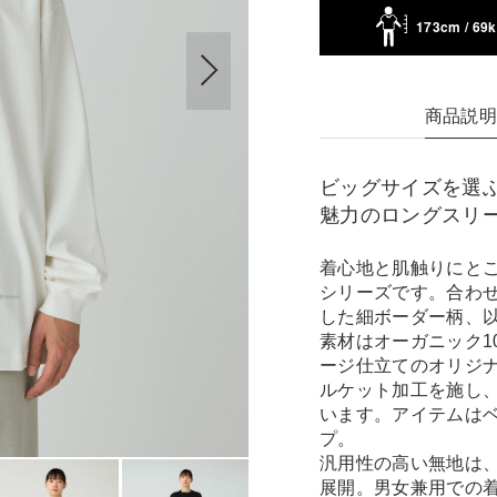
173cm / 69
商品説
ビッグサイズを選
魅力のロングスリ
着心地と肌触りにとことんこだ
シリーズです。合わ
した細ボーダー柄、
素材はオーガニック1
ージ仕立てのオリジ
ルケット加工を施し
います。アイテムは
プ。
汎用性の高い無地は、
展開。男女兼用での着