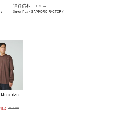
福谷信和
169cm
Snow Peak SAPPORO FACTORY
RY
 Mercerized
(税込)
¥
11,000