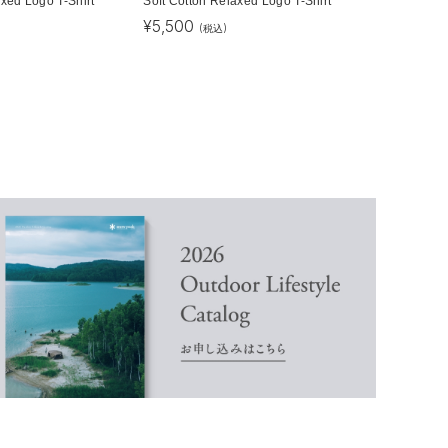
axed Logo T-Shirt
Soft Cotton Relaxed Logo T-Shirt
¥
5,500
(税込)