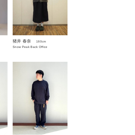
猪井 春奈
160cm
Snow Peak Back Office