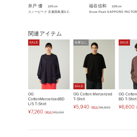
井戸 優
福谷信和
165cm
169cm
スノーピーク 京都高島屋S.C.
Snow Peak SAPPORO FACTO
関連アイテム
SALE
在庫なし
SALE
SALE
OG
OG Cotton Mercerized
OG Cotton
CottonMercerizedBD
T-Shirt
BD T-Shirt
L/S T-Shirt
¥
5,940
¥
6,600
(税込)
¥
9,900
¥
7,260
(税込)
¥
12,100