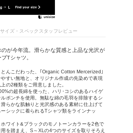
kg
L
Find your size
明
サイズ・スペック
スタッフレビュー
ぶのが今年流。滑らかな質感と上品な光沢が
ーブTシャツ。
わった、｢Organic Cotton Mercerized｣
せやすい無地と、オリジナル作成の先染めで表現
以上の2種類をご用意しました。
00%の超長綿を使った、ハリ･コシのあるハイゲ
ナルポンチを使用。無駄な綿の毛羽を排除するシ
、滑らかな肌触りと光沢感のある素材に仕上げて
ベーシックに着られるTシャツ類をラインナッ
ホワイト&ブラックのモノトーンカラーを2色で
用を踏まえ、S～XLの4つのサイズを取りそろえ