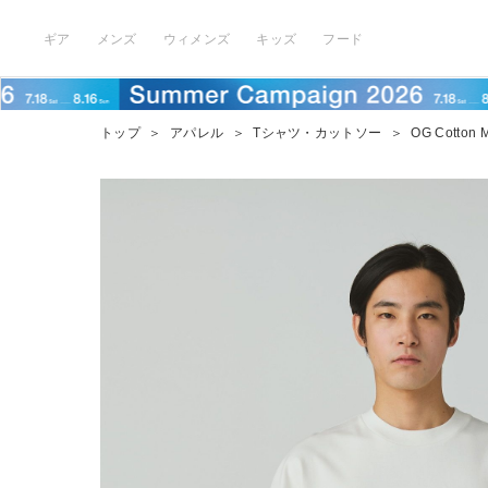
ギア
メンズ
ウィメンズ
キッズ
フード
トップ
＞
アパレル
＞
Tシャツ・カットソー
＞
OG Cotton M