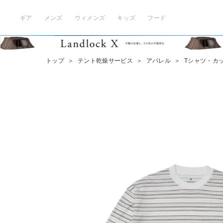
ギア
メンズ
ウィメンズ
キッズ
フード
トップ
＞
テント乾燥サービス
＞
アパレル
＞
Tシャツ・カ