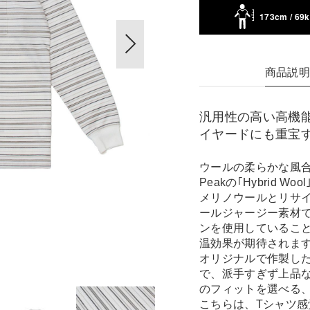
173cm / 69
商品説
汎用性の高い高機
イヤードにも重宝
ウールの柔らかな風合
Peakの｢Hybrid Wo
メリノウールとリサ
ールジャージー素材
ンを使用しているこ
温効果が期待されま
オリジナルで作製し
で、派手すぎず上品
のフィットを選べる
こちらは、Tシャツ