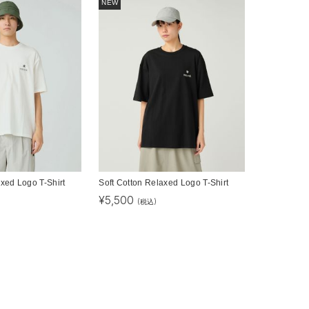
NEW
axed Logo T-Shirt
Soft Cotton Relaxed Logo T-Shirt
¥
5,500
(税込)