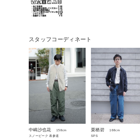
スタッフコーディネート
中嶋沙也花
栗栖碧
158cm
168cm
スノーピーク 表参道
SPS