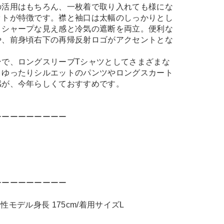
の活用はもちろん、一枚着で取り入れても様にな
ットが特徴です。襟と袖口は太幅のしっかりとし
、シャープな見え感と冷気の遮断を両立。便利な
や、前身頃右下の再帰反射ロゴがアクセントとな
ンで、ロングスリーブTシャツとしてさまざまな
。ゆったりシルエットのパンツやロングスカート
感が、今年らしくておすすめです。
ーーーーーーーーー
ーーーーーーーーー
)男性モデル身長 175cm/着用サイズL