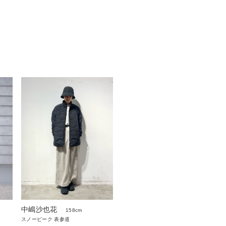
中嶋沙也花
158cm
スノーピーク 表参道