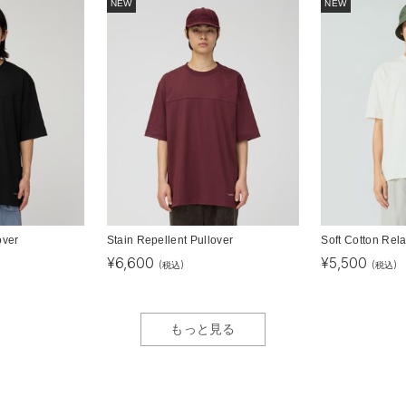
NEW
NEW
over
Stain Repellent Pullover
Soft Cotton Rel
¥
6,600
¥
5,500
(税込)
(税込)
もっと見る