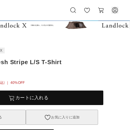
お
カ
気
ー
に
ト
入
り
EX
h Stripe L/S T-Shirt
込)
｜ 40%OFF
カートに入れる
る
お気に入りに追加