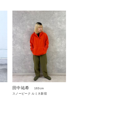
田中祐希
163cm
スノーピーク ルミネ新宿