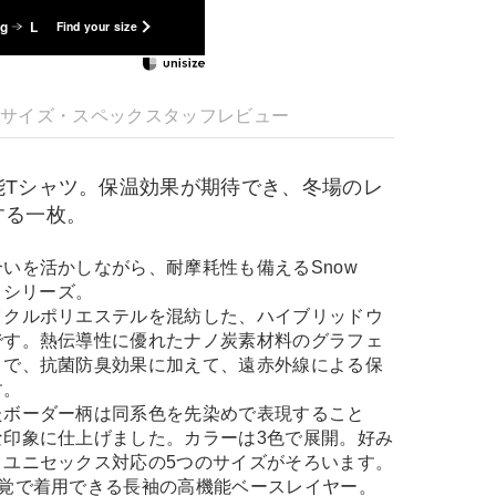
kg
L
Find your size
明
サイズ・スペック
スタッフレビュー
能Tシャツ。保温効果が期待でき、冬場のレ
する一枚。
いを活かしながら、耐摩耗性も備えるSnow
ol｣シリーズ。
イクルポリエステルを混紡した、ハイブリッドウ
です。熱伝導性に優れたナノ炭素材料のグラフェ
とで、抗菌防臭効果に加えて、遠赤外線による保
す。
たボーダー柄は同系色を先染めで表現すること
な印象に仕上げました。カラーは3色で展開。好み
、ユニセックス対応の5つのサイズがそろいます。
感覚で着用できる長袖の高機能ベースレイヤー。