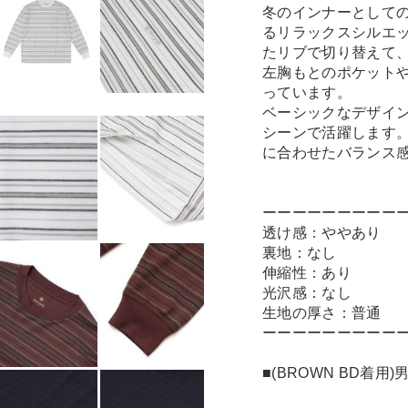
冬のインナーとして
るリラックスシルエ
たリブで切り替えて
左胸もとのポケット
っています。
ベーシックなデザイ
シーンで活躍します
に合わせたバランス
ーーーーーーーーー
透け感：ややあり
裏地：なし
伸縮性：あり
光沢感：なし
生地の厚さ：普通
ーーーーーーーーー
■(BROWN BD着用