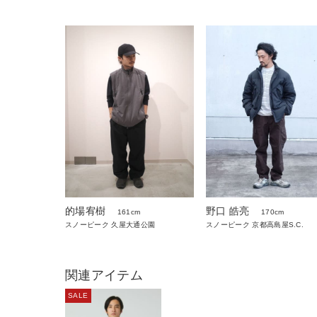
的場宥樹
野口 皓亮
161cm
170cm
スノーピーク 久屋大通公園
スノーピーク 京都高島屋S.C.
関連アイテム
SALE