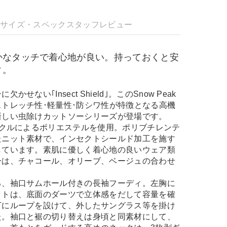
明
サイズ・スペック
スタッフレビュー
かなタッチで着心地が良い。持っておくと安
ィ。
せない｢Insect Shield｣。このSnow Peak
トレッチ性･軽量性･防シワ性が特徴となる高機
新しい虫除けカットソーシリーズが登場です。
イクルによるポリエステルを使用。ポリブチレンテ
たニット素材で、インセクトシールド加工を施す
しています。素肌に優しく着心地の良いウェア類
ーは、チャコール、オリーブ、ベージュの合わせ
る、袖口サムホール付きの長袖フーディ。左胸に
ットは、底面のダーツで立体感をだして容量を確
下にループを設けて、外したサングラス等を掛け
た。袖口と裾の切り替えは身頃と同素材にして、