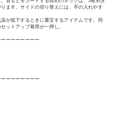
出。首もとをガードする高めのネックは、3枚剥ぎ
がります。サイドの切り替えには、手の入れやす
気温が低下するときに重宝するアイテムです。同
のセットアップ着用が一押し。
ーーーーーーーーー
ーーーーーーーーー