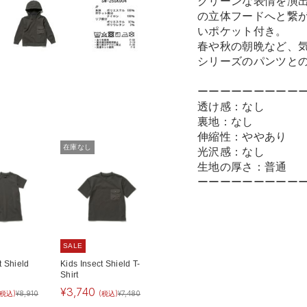
クリーンな表情を演
の立体フードへと繋
いポケット付き。
春や秋の朝晩など、
シリーズのパンツと
ーーーーーーーーー
透け感：なし
裏地：なし
伸縮性：ややあり
在庫なし
光沢感：なし
生地の厚さ：普通
ーーーーーーーーー
SALE
t Shield
Kids Insect Shield T-
Shirt
¥
3,740
(税込)
¥
8,910
(税込)
¥
7,480