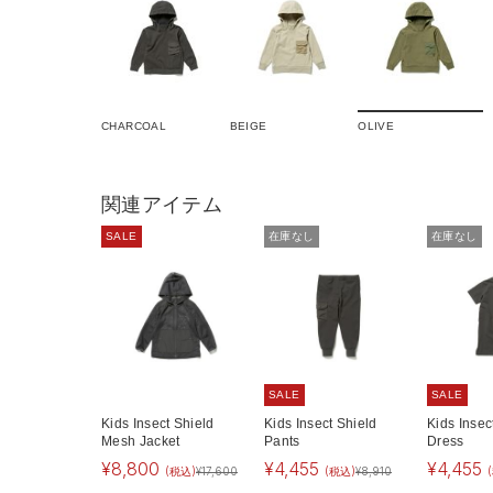
CHARCOAL
BEIGE
OLIVE
関連アイテム
SALE
在庫なし
在庫なし
SALE
SALE
Kids Insect Shield
Kids Insect Shield
Kids Insec
Mesh Jacket
Pants
Dress
¥
8,800
¥
4,455
¥
4,455
(税込)
¥
17,600
(税込)
¥
8,910