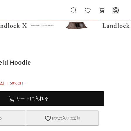
お
カ
気
ー
に
ト
入
り
eld Hoodie
込)
｜ 50%OFF
カートに入れる
る
お気に入りに追加