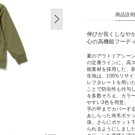
商品説
伸びが良くしなや
心の高機能フーデ
夏のアウトドアシーンに欠か
の定番ラインに、高ス
能素材を採用した、
生地は、100%リサ
レフタレートを用い
ことで防虫性も付与
を多数そろえ、カラ
やすい3色を用意。
手の甲までカバーす
あしらった布帛ポケ
保。さらにポケット
られるようにしまし