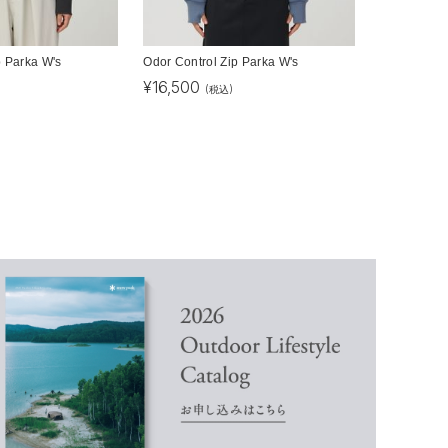
p Parka W's
Odor Control Zip Parka W's
¥
16,500
(税込)