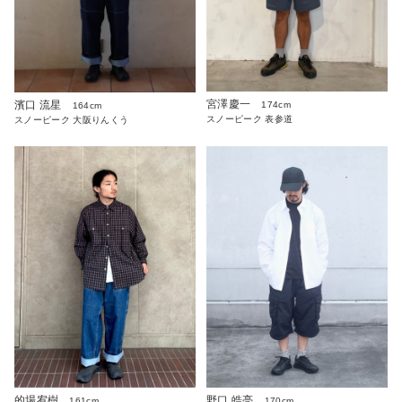
宮澤慶一
濱口 流星
174cm
164cm
スノーピーク 表参道
スノーピーク 大阪りんくう
的場宥樹
野口 皓亮
161cm
170cm