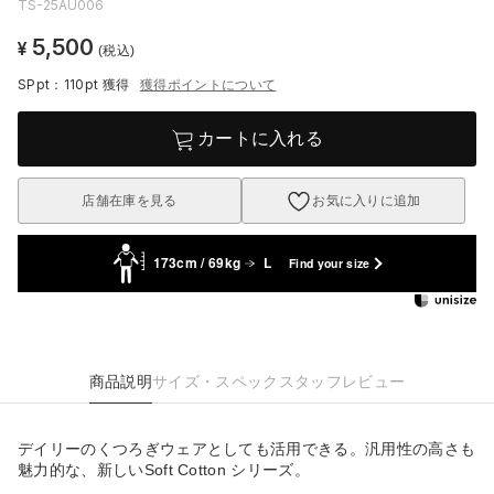
TS-25AU006
5,500
¥
(税込)
SPpt：110pt
獲得
獲得ポイントについて
カートに入れる
店舗在庫を見る
お気に入りに追加
173cm / 69kg
L
Find your size
商品説明
サイズ・スペック
スタッフレビュー
デイリーのくつろぎウェアとしても活用できる。汎用性の高さも
魅力的な、新しいSoft Cotton シリーズ。