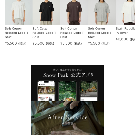
Soft Cotton
Soft Cotton
Soft Cotton
Soft Cotton
Stain Repell
Relaxed Logo T-
Relaxed Logo T-
Relaxed Logo T-
Relaxed Logo T-
Pullover
Shirt
Shirt
Shirt
Shirt
¥
6,600
(税
¥
5,500
¥
5,500
¥
5,500
¥
5,500
(税込)
(税込)
(税込)
(税込)