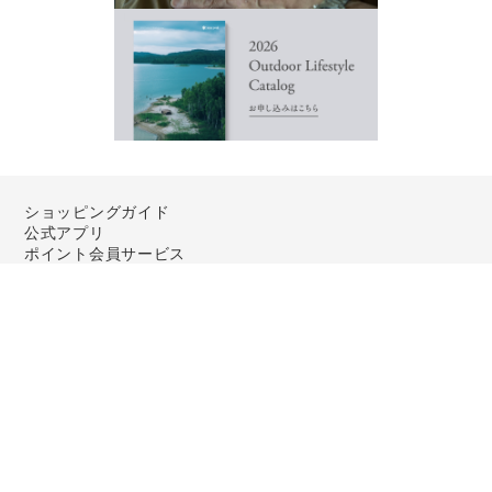
ショッピングガイド
公式アプリ
ポイント会員サービス
修理・ケア
5,500
店舗検索
¥
購入
(税込)
お問い合わせ
会社概要
利用規約
個人情報保護方針
特定商取引法に基づく表記
レビューガイドライン