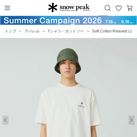
お
カ
Snow Peak
気
ー
に
ト
トップ
＞
アパレル
＞
Tシャツ・カットソー
＞
Soft Cotton Relaxed Logo
入
り