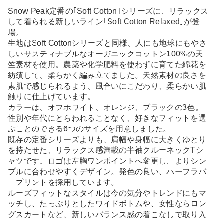
Snow Peak定番の｢Soft Cotton｣シリーズに、リラックス
して着られる新しいライン｢Soft Cotton Relaxed｣が登
場。
生地はSoft Cottonシリーズと同様、人にも地球にもやさ
しいサスティナブルなオーガニックコットン100%の天
竺素材を使用。農薬や化学肥料を使わずに育てた綿花を
紡績して、柔らかく編み立てました。天然素材の良さを
素肌で感じられるよう、風合いにこだわり、柔らかい肌
触りに仕上げています。
カラーは、オフホワイト、オレンジ、ブラックの3色。
性別や年代にとらわれることなく、好きなフィットを選
ぶことのできる6つのサイズを用意しました。
既存の定番シリーズよりも、肩幅や身幅に大きくゆとり
を持たせた、リラックス感満載の半袖クルーネックTシ
ャツです。ロゴは左胸ワンポイントへ変更し、よりシン
プルに合わせやすくデザイン。発色の良い、ハーフラバ
ープリントを採用しています。
ルーズフィットなスタイルは今の気分やトレンドにもマ
ッチし、たっぷりとしたワイドボトムや、女性ならロン
グスカートなど、新しいバランス感の着こなしで取り入