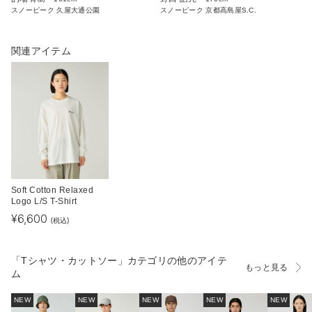
スノーピーク 久屋大通公園
スノーピーク 京都高島屋S.C.
関連アイテム
Soft Cotton Relaxed
Logo L/S T-Shirt
¥
6,600
(税込)
「Tシャツ・カットソー」カテゴリの他のアイテ
もっと見る
ム
NEW
NEW
NEW
NEW
NEW