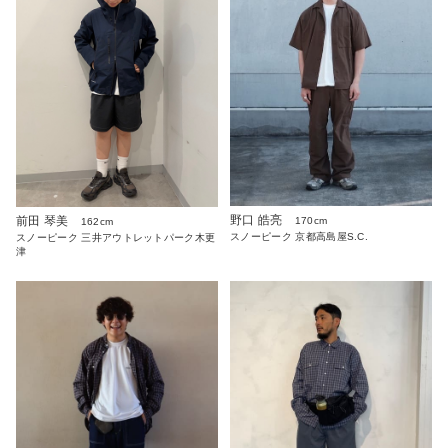
野口 皓亮
前田 琴美
170cm
162cm
スノーピーク 京都高島屋S.C.
スノーピーク 三井アウトレットパーク木更
津