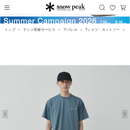
お
カ
Snow Peak
気
ー
に
ト
トップ
＞
テント乾燥サービス
＞
アパレル
＞
Tシャツ・カットソー
＞
S
入
り