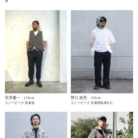
津
宮澤慶一
野口 皓亮
174cm
170cm
スノーピーク 表参道
スノーピーク 京都高島屋S.C.