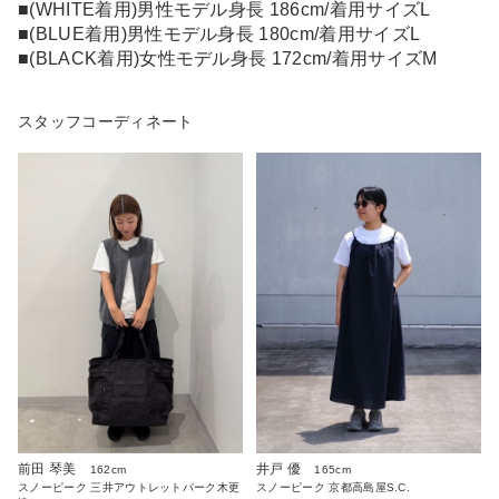
■(WHITE着用)男性モデル身長 186cm/着用サイズL
■(BLUE着用)男性モデル身長 180cm/着用サイズL
■(BLACK着用)女性モデル身長 172cm/着用サイズM
スタッフコーディネート
前田 琴美
井戸 優
162cm
165cm
スノーピーク 三井アウトレットパーク木更
スノーピーク 京都高島屋S.C.