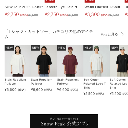
SPW Tour 2025 T-Shirt
Lantern Eye T-Shirt
Warm Oneself T-Shirt
U
¥
2,750
¥
2,750
¥
3,300
¥
(税込)
(税込)
(税込)
¥
5,500
¥
5,500
¥
5,500
「Tシャツ・カットソー」カテゴリの他のアイテ
もっと見る
ム
NEW
NEW
NEW
NEW
NEW
Stain Repellent
Stain Repellent
Stain Repellent
Soft Cotton
Soft Cotton
Pullover
Pullover
Pullover
Relaxed Logo T-
Relaxed Log
Shirt
Shirt
¥
6,600
¥
6,600
¥
6,600
(税込)
(税込)
(税込)
¥
5,500
¥
5,500
(税込)
(税