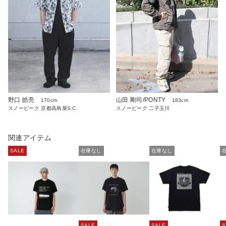
野口 皓亮
山田 剛司/PONTY
170cm
183cm
スノーピーク 京都高島屋S.C.
スノーピーク 二子玉川
関連アイテム
SALE
在庫なし
在庫なし
SALE
SALE
S