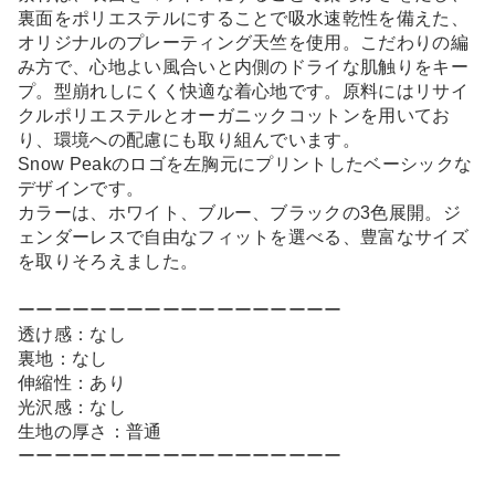
裏面をポリエステルにすることで吸水速乾性を備えた、
オリジナルのプレーティング天竺を使用。こだわりの編
み方で、心地よい風合いと内側のドライな肌触りをキー
プ。型崩れしにくく快適な着心地です。原料にはリサイ
クルポリエステルとオーガニックコットンを用いてお
り、環境への配慮にも取り組んでいます。
Snow Peakのロゴを左胸元にプリントしたベーシックな
デザインです。
カラーは、ホワイト、ブルー、ブラックの3色展開。ジ
ェンダーレスで自由なフィットを選べる、豊富なサイズ
を取りそろえました。
ーーーーーーーーーーーーーーーーーー
透け感：なし
裏地：なし
伸縮性：あり
光沢感：なし
生地の厚さ：普通
ーーーーーーーーーーーーーーーーーー