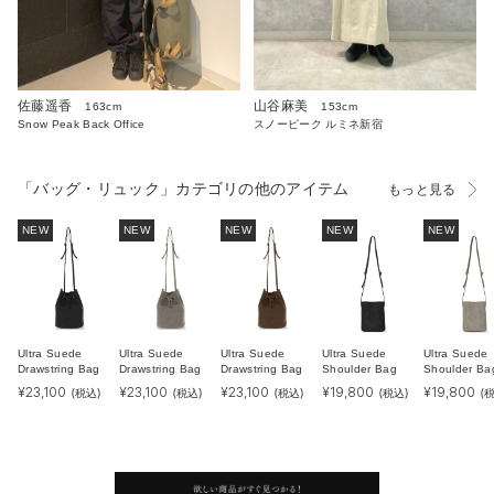
佐藤遥香
山谷麻美
163cm
153cm
Snow Peak Back Office
スノーピーク ルミネ新宿
「バッグ・リュック」カテゴリの他のアイテム
もっと見る
NEW
NEW
NEW
NEW
NEW
Ultra Suede
Ultra Suede
Ultra Suede
Ultra Suede
Ultra Suede
Drawstring Bag
Drawstring Bag
Drawstring Bag
Shoulder Bag
Shoulder Ba
¥
23,100
¥
23,100
¥
23,100
¥
19,800
¥
19,800
(税込)
(税込)
(税込)
(税込)
(