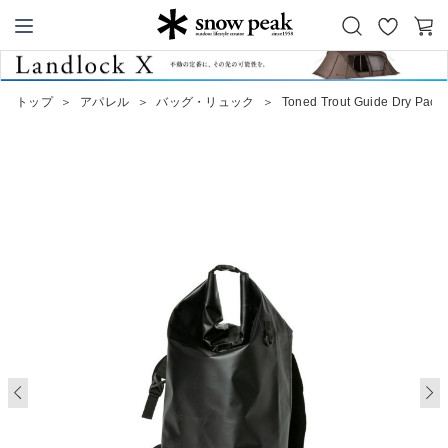
お
カ
Snow Peak
気
ー
に
ト
トップ
＞
アパレル
＞
バッグ・リュック
＞
Toned Trout Guide Dry Pack
入
り