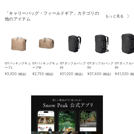
「キャリーバッグ・フィールドギア」カテゴリの
もっと見る
他のアイテム
OTパッキングキュ
OTパッキングキュ
OTダッフルバッグ
OTダッフルバッグ
OTダッフル
ーブL
ーブM
45
65
90
¥
3,300
¥
2,750
¥
31,020
¥
37,400
¥
41,030
(税込)
(税込)
(税込)
(税込)
(税