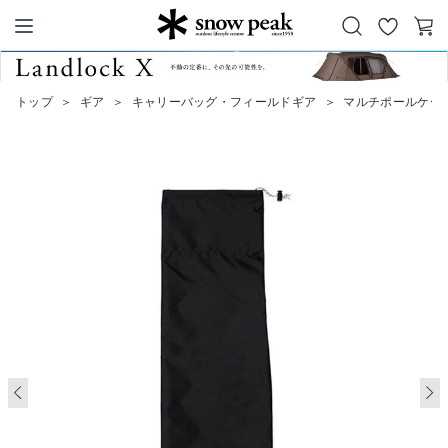
お
カ
Snow Peak
気
ー
に
ト
トップ
＞
ギア
＞
キャリーバッグ・フィールドギア
＞
マルチポールケー
入
り