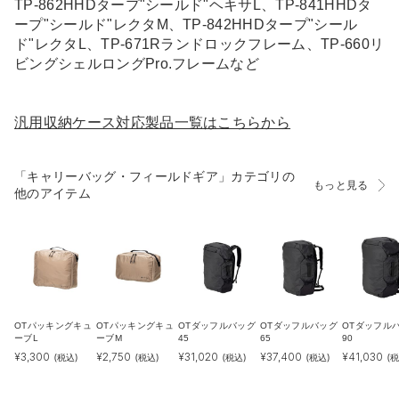
TP-862HHDタープ"シールド"ヘキサL、TP-841HHDタ
ープ"シールド"レクタM、TP-842HHDタープ"シール
ド"レクタL、TP-671Rランドロックフレーム、TP-660リ
ビングシェルロングPro.フレームなど
汎用収納ケース対応製品一覧はこちらから
「キャリーバッグ・フィールドギア」カテゴリの
もっと見る
他のアイテム
OTパッキングキュ
OTパッキングキュ
OTダッフルバッグ
OTダッフルバッグ
OTダッフル
ーブL
ーブM
45
65
90
¥
3,300
¥
2,750
¥
31,020
¥
37,400
¥
41,030
(税込)
(税込)
(税込)
(税込)
(税