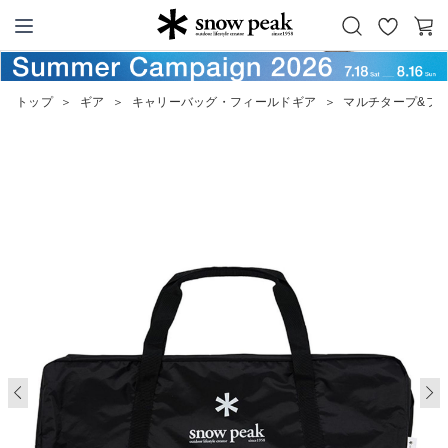
お
カ
Snow Peak
気
ー
に
ト
トップ
＞
ギア
＞
キャリーバッグ・フィールドギア
＞
マルチタープ&フ
入
り