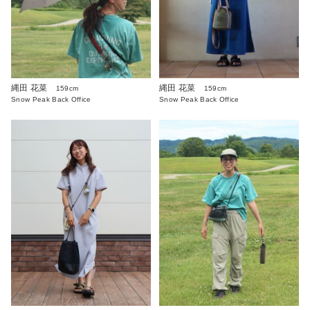
縄田 花菜
縄田 花菜
159cm
159cm
Snow Peak Back Office
Snow Peak Back Office