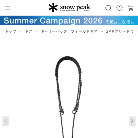
お
カ
Snow Peak
気
ー
に
ト
トップ
＞
ギア
＞
キャリーバッグ・フィールドギア
＞
SPギアリード ブ
入
り