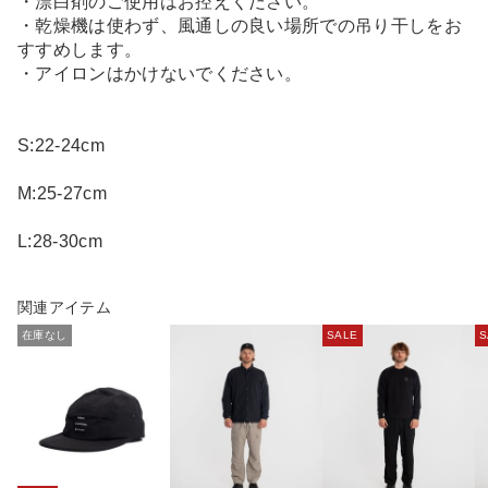
・漂白剤のご使用はお控えください。
・乾燥機は使わず、風通しの良い場所での吊り干しをお
すすめします。
・アイロンはかけないでください。
S:22-24cm
M:25-27cm
L:28-30cm
関連アイテム
在庫なし
SALE
S