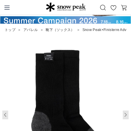
お
カ
Snow Peak
気
ー
に
ト
トップ
＞
アパレル
＞
靴下（ソックス）
＞
Snow Peak×Finisterre Adven
入
り