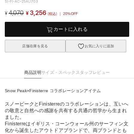
SI-FI-AC-25AU703
4,070
3,256
¥
¥
(税込)
｜ 20%OFF
カートに入れる
店舗在庫を見る
お気に入りに追加
商品説明
サイズ・スペック
スタッフレビュー
Snow Peak×Finisterre コラボレーションアイテム
スノーピークとFinisterreのコラボレーションは、互いへ
の敬意と自然への感謝を共有する共通の哲学から生まれ
ました。
Finisterreはイギリス・コーンウォール州のサーフィン文
化から誕生したアウトドアブランドで、両ブランドとも