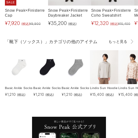
SALE
Snow Peak×Finisterre
Snow Peak×Finisterre
Snow Peak×Finisterre
S
Cap
Daybreaker Jacket
Coho Sweatshirt
M
¥
7,920
¥
35,200
¥
12,320
¥
(税込)
(税込)
(税込)
¥
9,900
¥
15,400
「靴下（ソックス）」カテゴリの他のアイテム
もっと見る
Basic Ankle Socks
Basic Ankle Socks
Basic Ankle Socks
Lindis Sun Hoodie
Lindis Sun H
¥
1,210
¥
1,210
¥
1,210
¥
15,400
¥
15,400
(税込)
(税込)
(税込)
(税込)
(税