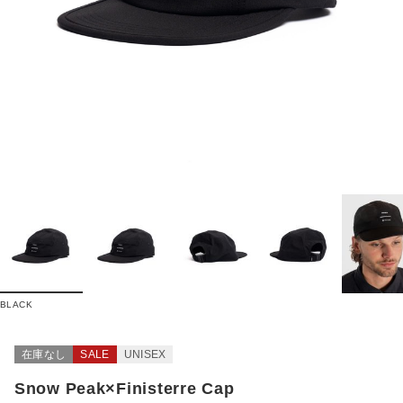
BLACK
在庫なし
SALE
UNISEX
Snow Peak×Finisterre Cap