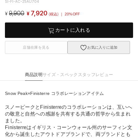
SI-FI-AC-25AU704
9,900
7,920
¥
¥
(税込)
｜ 20%OFF
カートに入れる
店舗在庫を見る
お気に入りに追加
商品説明
サイズ・スペック
スタッフレビュー
Snow Peak×Finisterre コラボレーションアイテム
スノーピークとFinisterreのコラボレーションは、互いへ
の敬意と自然への感謝を共有する共通の哲学から生まれ
ました。
Finisterreはイギリス・コーンウォール州のサーフィン文
化から誕生したアウトドアブランドで、両ブランドとも