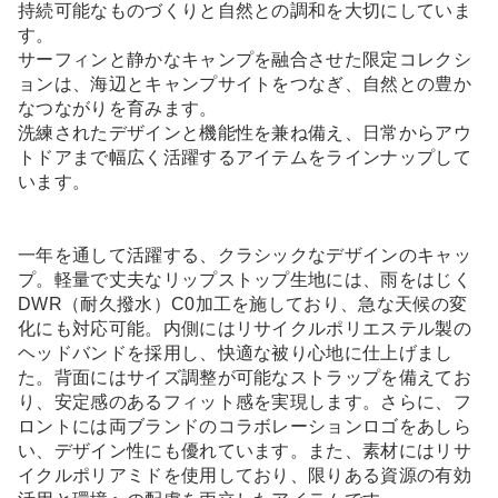
持続可能なものづくりと自然との調和を大切にしていま
す。
サーフィンと静かなキャンプを融合させた限定コレクシ
ョンは、海辺とキャンプサイトをつなぎ、自然との豊か
なつながりを育みます。
洗練されたデザインと機能性を兼ね備え、日常からアウ
トドアまで幅広く活躍するアイテムをラインナップして
います。
一年を通して活躍する、クラシックなデザインのキャッ
プ。軽量で丈夫なリップストップ生地には、雨をはじく
DWR（耐久撥水）C0加工を施しており、急な天候の変
化にも対応可能。内側にはリサイクルポリエステル製の
ヘッドバンドを採用し、快適な被り心地に仕上げまし
た。背面にはサイズ調整が可能なストラップを備えてお
り、安定感のあるフィット感を実現します。さらに、フ
ロントには両ブランドのコラボレーションロゴをあしら
い、デザイン性にも優れています。また、素材にはリサ
イクルポリアミドを使用しており、限りある資源の有効