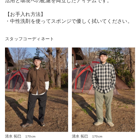
活用と環境への配慮を両立したアイテムです。
【お手入れ方法】
・中性洗剤を使ってスポンジで優しく拭いてください。
スタッフコーディネート
清水 拓巳
清水 拓巳
170cm
170cm