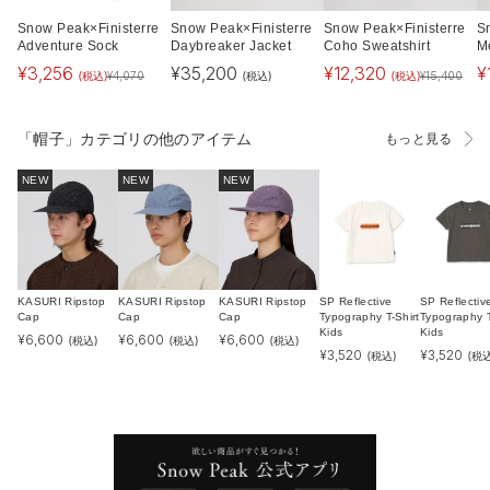
Snow Peak×Finisterre
Snow Peak×Finisterre
Snow Peak×Finisterre
S
Adventure Sock
Daybreaker Jacket
Coho Sweatshirt
M
¥
3,256
¥
35,200
¥
12,320
¥
(税込)
(税込)
(税込)
¥
4,070
¥
15,400
「帽子」カテゴリの他のアイテム
もっと見る
NEW
NEW
NEW
KASURI Ripstop
KASURI Ripstop
KASURI Ripstop
SP Reflective
SP Reflectiv
Cap
Cap
Cap
Typography T-Shirt
Typography T
Kids
Kids
¥
6,600
¥
6,600
¥
6,600
(税込)
(税込)
(税込)
¥
3,520
¥
3,520
(税込)
(税込