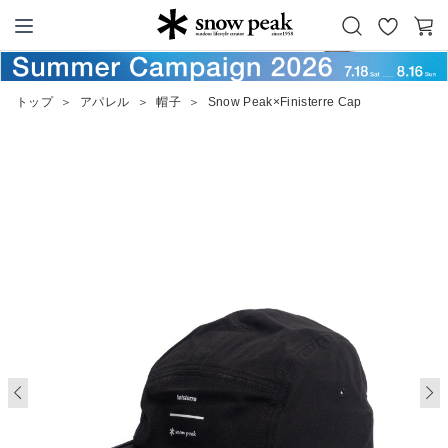
お
カ
Snow Peak
気
ー
に
ト
トップ
＞
アパレル
＞
帽子
＞
Snow Peak×Finisterre Cap
入
り