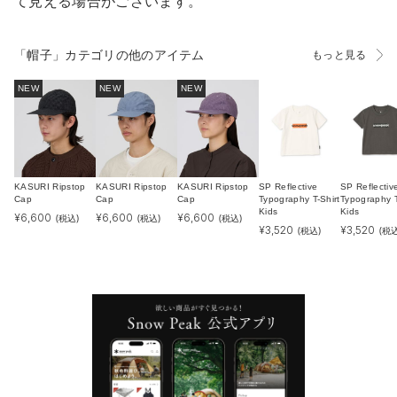
て見える場合がございます。
「帽子」カテゴリの他のアイテム
もっと見る
NEW
NEW
NEW
KASURI Ripstop
KASURI Ripstop
KASURI Ripstop
SP Reflective
SP Reflectiv
Cap
Cap
Cap
Typography T-Shirt
Typography T
Kids
Kids
¥
6,600
¥
6,600
¥
6,600
(税込)
(税込)
(税込)
¥
3,520
¥
3,520
(税込)
(税込