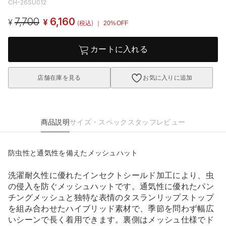
CH-26SU012
7,700
6,160
¥
¥
(税込)
｜ 20%OFF
カートに入れる
店舗在庫を見る
お気に入りに追加
商品説明
サイズ・スペック
スタッフレビュー
防虫性と通気性を備えたメッシュハット
洗濯耐久性に優れたインセクトシールド加工により、虫
の侵入を防ぐメッシュハットです。通気性に優れたパン
チングメッシュと独特な表情のタスランリップストップ
を組み合わせたハイブリッド素材で、季節を問わず幅広
いシーンで長く着用できます。裏側はメッシュ仕様でド