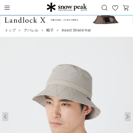
お
カ
Snow Peak
気
ー
に
ト
トップ
＞
アパレル
＞
帽子
＞
Insect Shield Hat
入
り