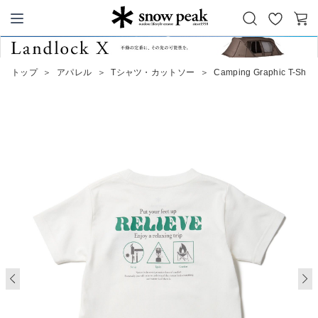
お
カ
Snow Peak
気
ー
に
ト
トップ
＞
アパレル
＞
Tシャツ・カットソー
＞
Camping Graphic T-Shirt 
入
り