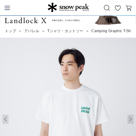
お
カ
Snow Peak
気
ー
に
ト
トップ
＞
アパレル
＞
Tシャツ・カットソー
＞
Camping Graphic T-Shirt
入
り