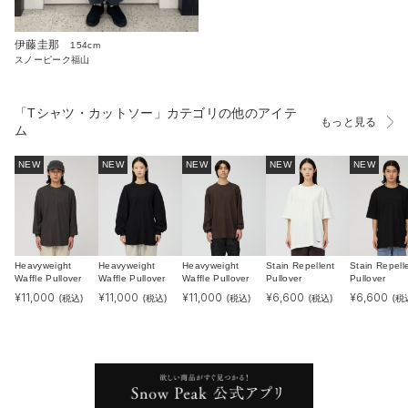
伊藤圭那
154cm
スノーピーク福山
「Tシャツ・カットソー」カテゴリの他のアイテ
もっと見る
ム
NEW
NEW
NEW
NEW
NEW
Heavyweight
Heavyweight
Heavyweight
Stain Repellent
Stain Repell
Waffle Pullover
Waffle Pullover
Waffle Pullover
Pullover
Pullover
¥
11,000
¥
11,000
¥
11,000
¥
6,600
¥
6,600
(税込)
(税込)
(税込)
(税込)
(税