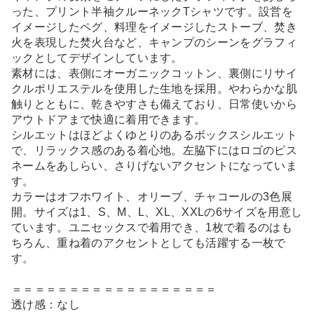
った、プリント半袖クルーネックTシャツです。設営を
イメージしたペグ、料理をイメージしたストーブ、焚き
火を表現した焚火台など、キャンプのシーンをグラフィ
ックとしてデザインしています。
素材には、表側にオーガニックコットン、裏側にリサイ
クルポリエステルを使用した生地を採用。やわらかな肌
触りとともに、乾きやすさも備えており、日常使いから
アウトドアまで快適に着用できます。
シルエットはほどよくゆとりのあるボックスシルエット
で、リラックス感のある着心地。左脇下にはロゴのピス
ネームをあしらい、さりげないアクセントになっていま
す。
カラーはオフホワイト、オリーブ、チャコールの3色展
開。サイズは1、S、M、L、XL、XXLの6サイズを用意し
ています。ユニセックスで着用でき、1枚で着るのはも
ちろん、重ね着のアクセントとしても活躍する一枚で
す。
＝＝＝＝＝＝＝＝＝＝＝＝＝＝＝＝＝＝
透け感：なし