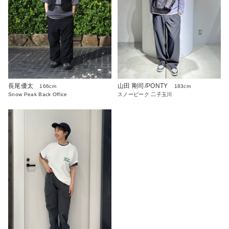
長尾優太
山田 剛司/PONTY
166cm
183cm
Snow Peak Back Office
スノーピーク 二子玉川