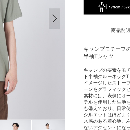
173cm / 69
商品説
キャンプモチーフ
半袖Tシャツ
キャンプの要素をモ
ト半袖クルーネック
イメージしたストー
ーンをグラフィック
素材には、表側にオ
テルを使用した生地
も備えており、日常
シルエットはほどよ
ス感のある着心地。
ないアクセントにな