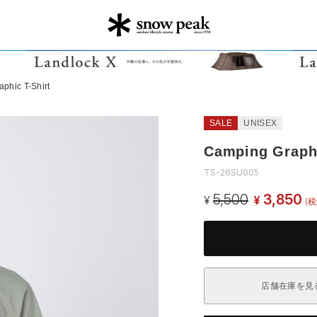
phic T-Shirt
SALE
UNISEX
Camping Graphi
TS-26SU005
5,500
3,850
¥
¥
(税
店舗在庫を見