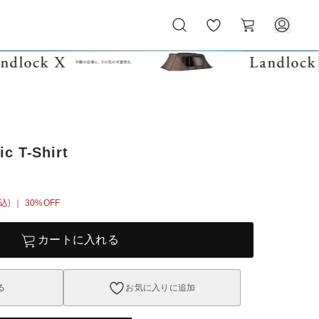
お
カ
気
ー
に
ト
入
り
c T-Shirt
込)
｜ 30%OFF
カートに入れる
る
お気に入りに追加