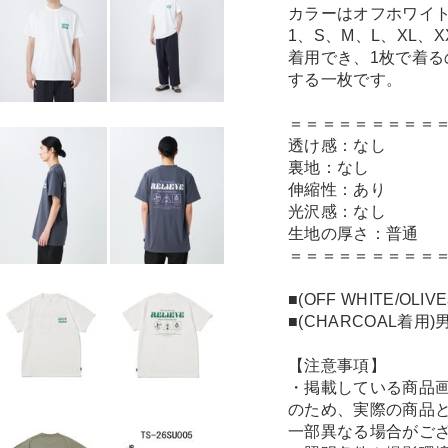
カラーはオフホワイ
1、S、M、L、XL
着用でき、1枚で着
する一枚です。
＝＝＝＝＝＝＝＝＝
透け感：なし
裏地：なし
伸縮性：あり
光沢感：なし
生地の厚さ：普通
＝＝＝＝＝＝＝＝＝
■(OFF WHITE/O
■(CHARCOAL着用
【注意事項】
・掲載している商品
のため、実際の商品
一部異なる場合がご