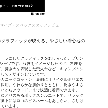
kg
L
Find your size
明
サイズ・スペック
スタッフレビュー
のグラフィックが映える、やさしい着心地の
チーフにしたグラフィックをあしらった、プリン
Tシャツです。設営をイメージしたペグ、料理を
ブ、焚き火を表現した焚火台など、キャンプのシ
としてデザインしています。
ーガニックコットン、裏側にリサイクルポリエス
を採用。やわらかな肌触りとともに、乾きやすさ
使いからアウトドアまで快適に着用できます。
くゆとりのあるボックスシルエットで、リラック
左脇下にはロゴのピスネームをあしらい、さりげ
っています。