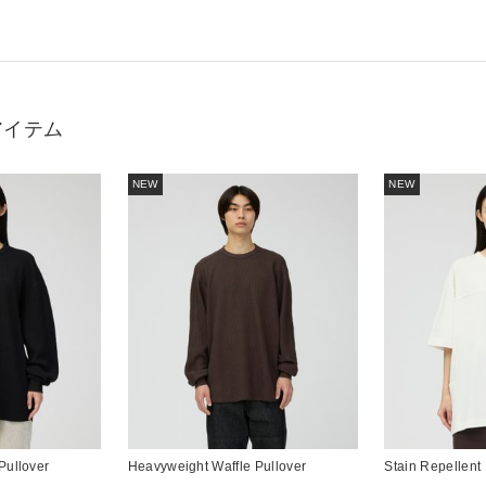
アイテム
NEW
NEW
Pullover
Heavyweight Waffle Pullover
Stain Repellent 