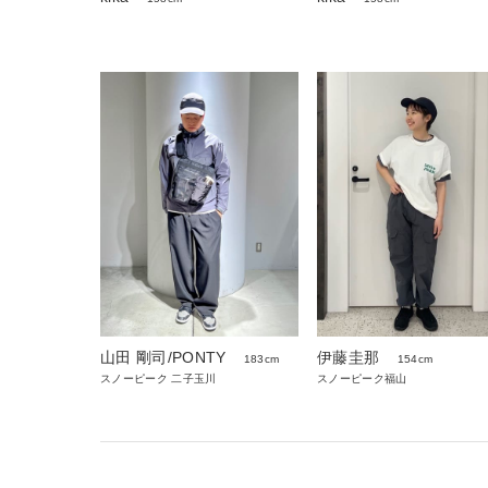
伊藤圭那
山田 剛司/PONTY
154cm
183cm
スノーピーク福山
スノーピーク 二子玉川