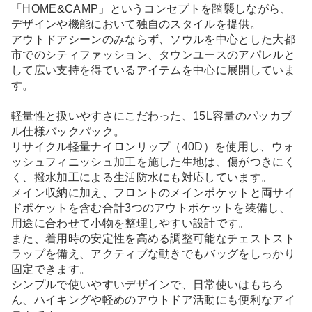
「HOME&CAMP」というコンセプトを踏襲しながら、
デザインや機能において独自のスタイルを提供。
アウトドアシーンのみならず、ソウルを中心とした大都
市でのシティファッション、タウンユースのアパレルと
して広い支持を得ているアイテムを中心に展開していま
す。
軽量性と扱いやすさにこだわった、15L容量のパッカブ
ル仕様バックパック。
リサイクル軽量ナイロンリップ（40D）を使用し、ウォ
ッシュフィニッシュ加工を施した生地は、傷がつきにく
く、撥水加工による生活防水にも対応しています。
メイン収納に加え、フロントのメインポケットと両サイ
ドポケットを含む合計3つのアウトポケットを装備し、
用途に合わせて小物を整理しやすい設計です。
また、着用時の安定性を高める調整可能なチェストスト
ラップを備え、アクティブな動きでもバッグをしっかり
固定できます。
シンプルで使いやすいデザインで、日常使いはもちろ
ん、ハイキングや軽めのアウトドア活動にも便利なアイ