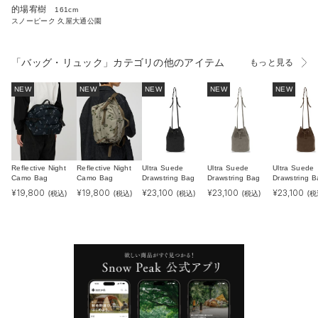
的場宥樹
161cm
スノーピーク 久屋大通公園
「バッグ・リュック」カテゴリの他のアイテム
もっと見る
NEW
NEW
NEW
NEW
NEW
Reflective Night
Reflective Night
Ultra Suede
Ultra Suede
Ultra Suede
Camo Bag
Camo Bag
Drawstring Bag
Drawstring Bag
Drawstring B
¥
19,800
¥
19,800
¥
23,100
¥
23,100
¥
23,100
(税込)
(税込)
(税込)
(税込)
(税