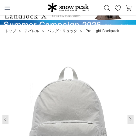
お
カ
Snow Peak
気
ー
に
ト
トップ
＞
アパレル
＞
バッグ・リュック
＞
Pro Light Backpack
入
り