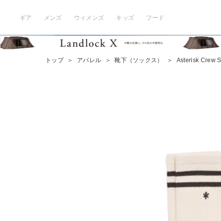
ギア
メンズ
ウィメンズ
キッズ
フード
トップ
＞
アパレル
＞
靴下（ソックス）
＞
Asterisk Crew 