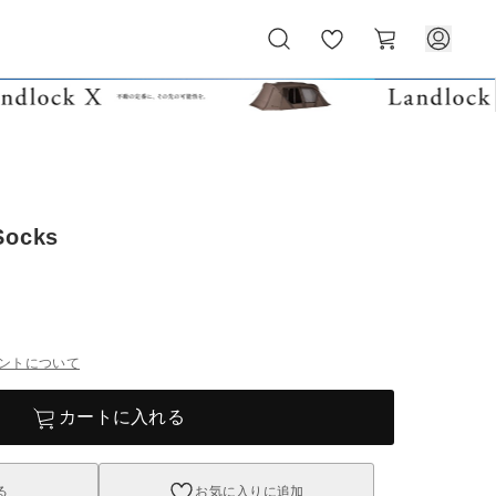
お
カ
気
ー
に
ト
入
り
Socks
ントについて
カートに入れる
る
お気に入りに追加