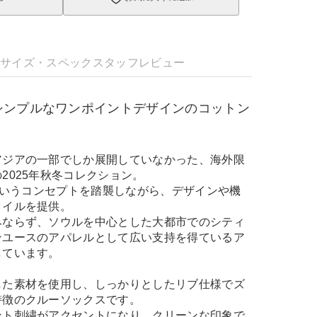
明
サイズ・スペック
スタッフレビュー
シンプルなワンポイントデザインのコットン
アジアの一部でしか展開していなかった、海外限
2025年秋冬コレクション。
」というコンセプトを踏襲しながら、デザインや機
タイルを提供。
みならず、ソウルを中心とした大都市でのシティ
ンユースのアパレルとして広い支持を得ているア
しています。
した素材を使用し、しっかりとしたリブ仕様でズ
特徴のクルーソックスです。
ント刺繍がアクセントになり、クリーンな印象で