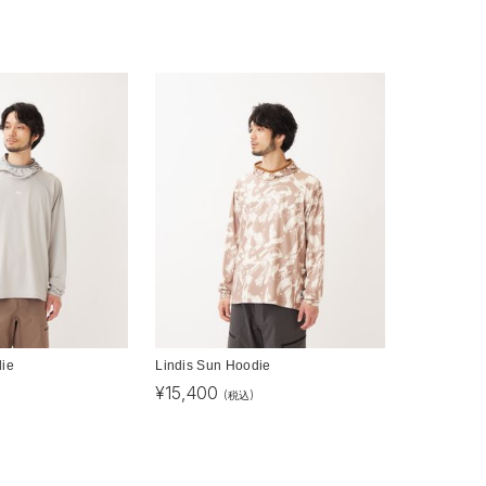
die
Lindis Sun Hoodie
¥
15,400
(税込)