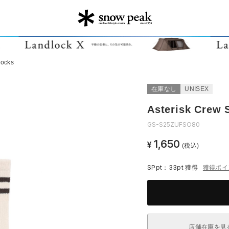
Socks
在庫なし
UNISEX
Asterisk Crew 
GS-S25ZUFSO80
1,650
¥
(税込)
SPpt：33pt
獲得
獲得ポイ
店舗在庫を見