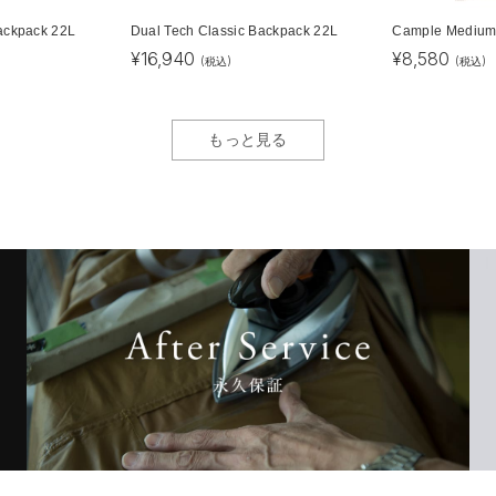
ackpack 22L
Dual Tech Classic Backpack 22L
Cample Medium
¥
16,940
¥
8,580
(税込)
(税込)
もっと見る