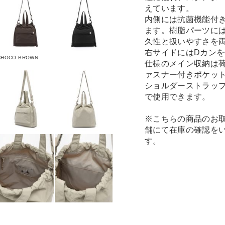
えています。
内側には抗菌機能付
ます。樹脂パーツには
久性と扱いやすさを
右サイドにはDカン
CHOCO BROWN
仕様のメイン収納は
ァスナー付きポケッ
ショルダーストラップ
で使用できます。
※こちらの商品のお
舗にて在庫の確認を
す。