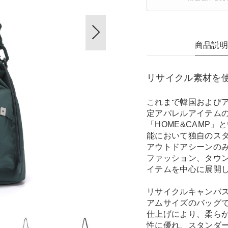
商品説
リサイクル素材を使
これまで韓国および
定アパレルアイテムの
「HOME&CAMP
能において独自のス
アウトドアシーンの
ファッション、タウ
イテムを中心に展開
リサイクルキャンバ
アムサイズのバッグ
仕上げにより、柔ら
性に優れ、スタンダ