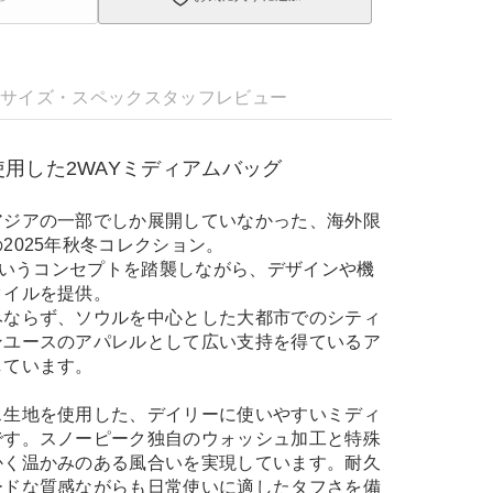
明
サイズ・スペック
スタッフレビュー
用した2WAYミディアムバッグ
アジアの一部でしか展開していなかった、海外限
2025年秋冬コレクション。
」というコンセプトを踏襲しながら、デザインや機
タイルを提供。
みならず、ソウルを中心とした大都市でのシティ
ンユースのアパレルとして広い支持を得ているア
しています。
ス生地を使用した、デイリーに使いやすいミディ
です。スノーピーク独自のウォッシュ加工と特殊
かく温かみのある風合いを実現しています。耐久
ードな質感ながらも日常使いに適したタフさを備