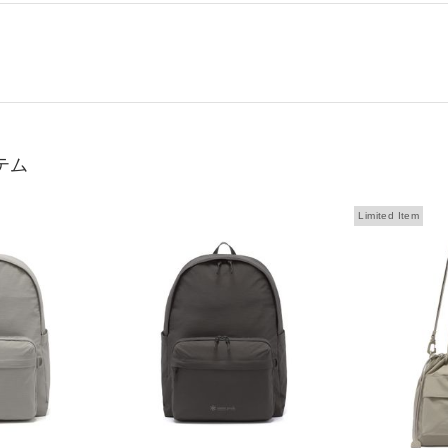
テム
Limited Item