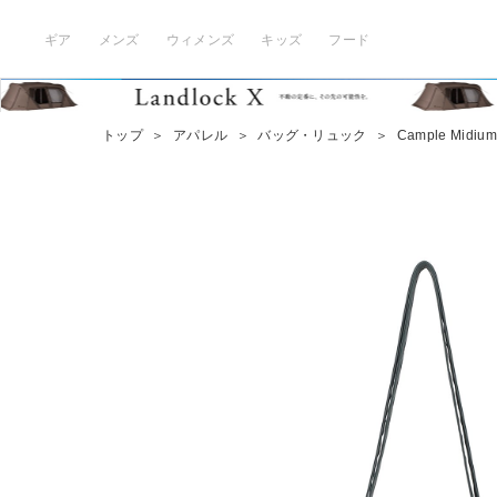
ギア
メンズ
ウィメンズ
キッズ
フード
トップ
＞
アパレル
＞
バッグ・リュック
＞
Cample Midium