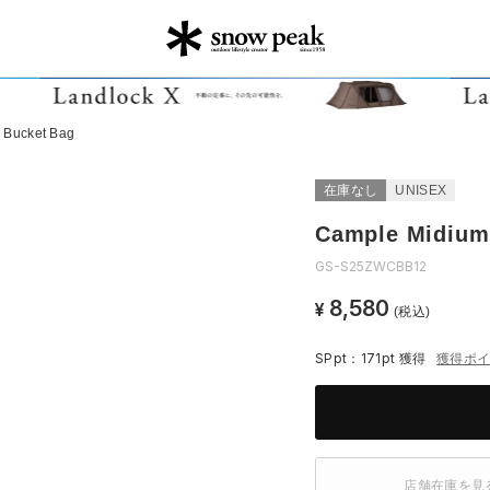
 Bucket Bag
在庫なし
UNISEX
Cample Midium
GS-S25ZWCBB12
8,580
¥
(税込)
SPpt：171pt
獲得
獲得ポ
店舗在庫を見