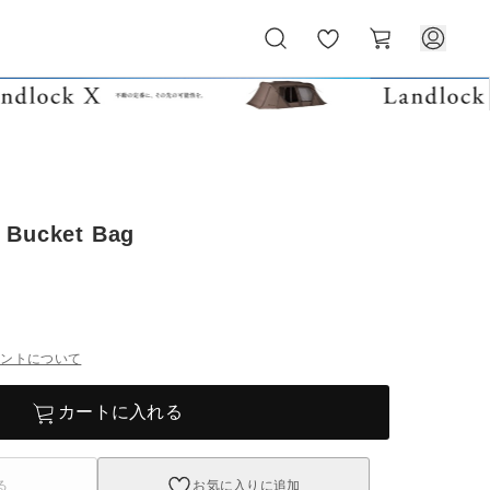
お
カ
気
ー
に
ト
入
り
 Bucket Bag
イントについて
カートに入れる
る
お気に入りに追加