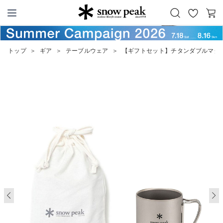
お
カ
Snow Peak
気
ー
に
ト
トップ
＞
ギア
＞
テーブルウェア
＞
【ギフトセット】チタンダブルマグ 4
入
り