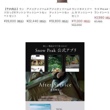
【予約商品】ラン
アメニティドーム3
アメニティドーム2
ランドネストドー
ラゴ Pro.air
ドロックXマットシ
マットシートセッ
マットシートセッ
ム S マットシート
ランドシート
ートセット
ト
ト
セット
¥
3,980
(税
¥
39,600
¥
22,440
¥
19,800
¥
11,000
(税込)
(税込)
(税込)
(税込)
¥
7,480
¥
22,000