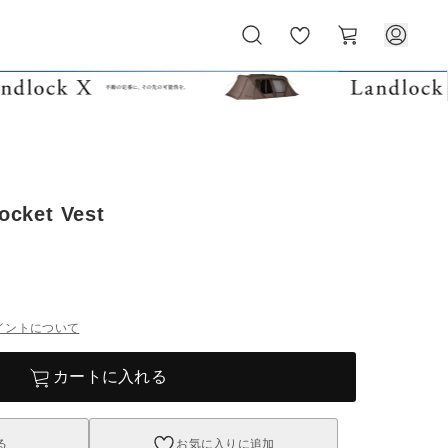
お
カ
気
ー
に
ト
入
り
Pocket Vest
イントについて
カートに入れる
る
お気に入りに追加