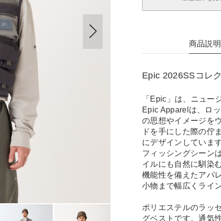
商品説
Epic 2026SSコ
「Epic」は、ニュ
Epic Appare
の思想やイメージを
ドを手にした際の佇
にデザインしていま
フィッシングシーン
イルにも自然に馴染
機能性を備えたアパ
小物まで幅広くライ
ポリエステルのラッ
グベストです。通気