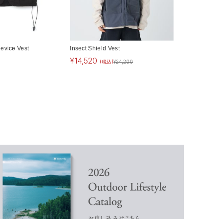
evice Vest
Insect Shield Vest
¥
14,520
(税込)
¥
24,200