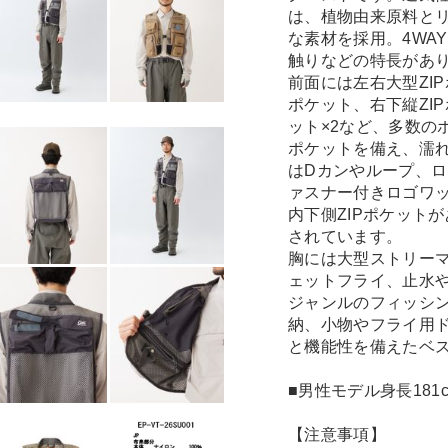
は、植物由来原料とリ
な素材を採用。4WA
触りなどの特長があ
前面には左右大型ZI
ポケット、右下縦ZI
ット×2など、多数の
ポケットを備え、濡
はDカンやループ、
ァスナー付きロゴワッ
内下側ZIPポケット
されています。
胸には大型ストリー
ェットフライ、止水
ジャンルのフィッシ
納、小物やフライ用
と機能性を備えたベ
■男性モデル身長181
【注意事項】