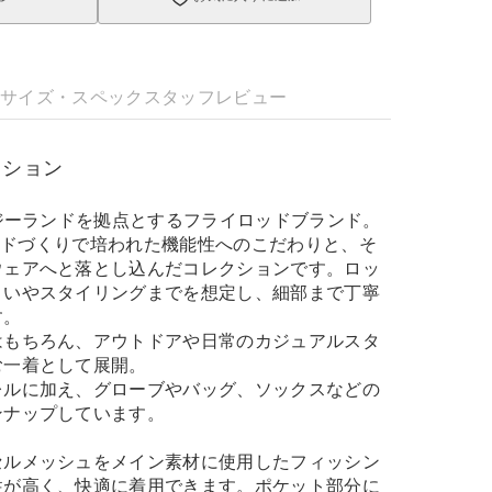
明
サイズ・スペック
スタッフレビュー
レクション
ージーランドを拠点とするフライロッドブランド。
lは、ロッドづくりで培われた機能性へのこだわりと、そ
ウェアへと落とし込んだコレクションです。ロッ
まいやスタイリングまでを想定し、細部まで丁寧
す。
はもちろん、アウトドアや日常のカジュアルスタ
む一着として展開。
レルに加え、グローブやバッグ、ソックスなどの
ンナップしています。
セルメッシュをメイン素材に使用したフィッシン
性が高く、快適に着用できます。ポケット部分に