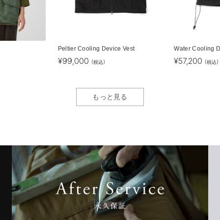
Peltier Cooling Device Vest
Water Cooling D
¥
99,000
¥
57,200
(税込)
(税込)
もっと見る