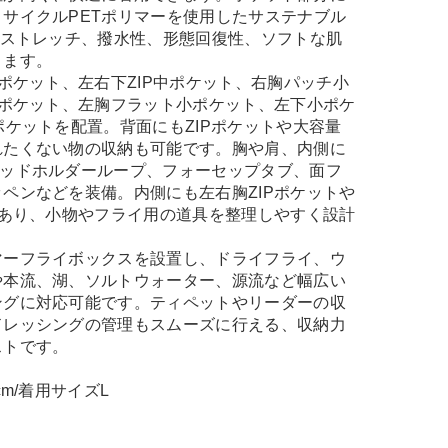
サイクルPETポリマーを使用したサステナブル
Yストレッチ、撥水性、形態回復性、ソフトな肌
ります。
Pポケット、左右下ZIP中ポケット、右胸パッチ小
Pポケット、左胸フラット小ポケット、左下小ポケ
ポケットを配置。背面にもZIPポケットや大容量
れたくない物の収納も可能です。胸や肩、内側に
ロッドホルダーループ、フォーセップタブ、面フ
ペンなどを装備。内側にも左右胸ZIPポケットや
があり、小物やフライ用の道具を整理しやすく設計
マーフライボックスを設置し、ドライフライ、ウ
や本流、湖、ソルトウォーター、源流など幅広い
ングに対応可能です。ティペットやリーダーの収
ドレッシングの管理もスムーズに行える、収納力
ストです。
cm/着用サイズL