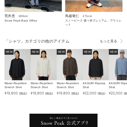
荒井恵
鳥越敬仁
160cm
171cm
Snow Peak Back Office
スノーピーク 酒々井プレミアム・アウトレ
ット
「シャツ」カテゴリの他のアイテム
もっと見る
NEW
NEW
NEW
NEW
NEW
Water-Repellent
Water-Repellent
Water-Repellent
KASURI Ripstop
KASURI Rips
Stretch Shirt
Stretch Shirt
Stretch Shirt
Shirt
Shirt
¥
19,800
¥
19,800
¥
19,800
¥
22,000
¥
22,000
(税込)
(税込)
(税込)
(税込)
(