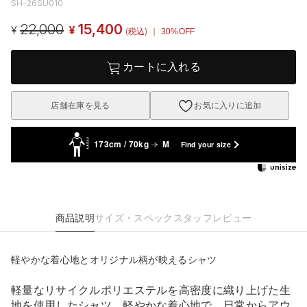
SH-26SU010
22,000
15,400
¥
¥
(税込)
｜ 30%OFF
カートに入れる
店舗在庫を見る
お気に入りに追加
173cm / 70kg
M
Find your size
商品説明
サイズ・スペック
スタッフレビュー
軽やかな着心地とオリジナル柄が映えるシャツ
軽量なリサイクルポリエステルを高密度に織り上げた生
地を使用したシャツ。軽やかな着心地で、日常からアウ