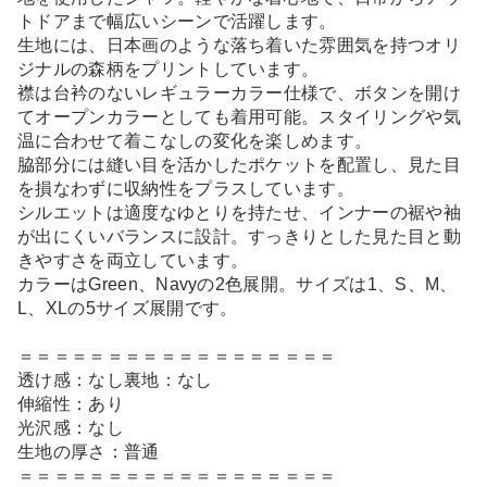
トドアまで幅広いシーンで活躍します。
生地には、日本画のような落ち着いた雰囲気を持つオリ
ジナルの森柄をプリントしています。
襟は台衿のないレギュラーカラー仕様で、ボタンを開け
てオープンカラーとしても着用可能。スタイリングや気
温に合わせて着こなしの変化を楽しめます。
脇部分には縫い目を活かしたポケットを配置し、見た目
を損なわずに収納性をプラスしています。
シルエットは適度なゆとりを持たせ、インナーの裾や袖
が出にくいバランスに設計。すっきりとした見た目と動
きやすさを両立しています。
カラーはGreen、Navyの2色展開。サイズは1、S、M、
L、XLの5サイズ展開です。
＝＝＝＝＝＝＝＝＝＝＝＝＝＝＝＝＝＝
透け感：なし裏地：なし
伸縮性：あり
光沢感：なし
生地の厚さ：普通
＝＝＝＝＝＝＝＝＝＝＝＝＝＝＝＝＝＝