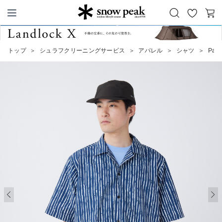
お
カ
Snow Peak
気
ー
に
ト
トップ
＞
シュラフクリーニングサービス
＞
アパレル
＞
シャツ
＞
Patt
入
り