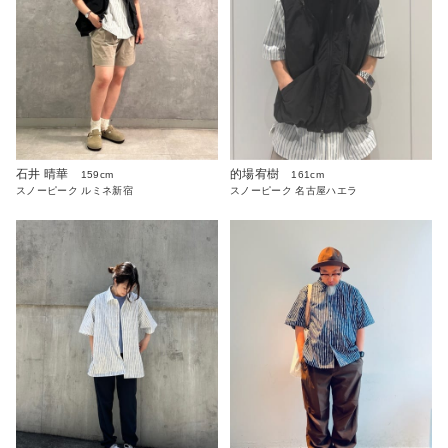
石井 晴華
的場宥樹
159cm
161cm
スノーピーク ルミネ新宿
スノーピーク 名古屋ハエラ