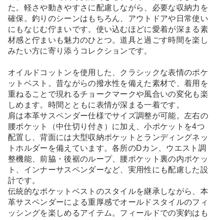
た。軽さや動きやすさに配慮しながら、必要な収納力を
確保。釣りのシーンはもちろん、アウトドアや日常使い
にもなじむ佇まいです。使い込むほどに愛着が深まる素
材感と佇まいも魅力のひとつ。道具と過ごす時間を楽し
みたい方に寄り添うコレクションです。
オイルドコットンを使用した、クラシックな表情のポケ
ットベスト。昔ながらの撥水性を備えた素材で、着用を
重ねることで現れるチョークマークや風合いの変化も楽
しめます。時間とともに表情が深まる一着です。
肩は本革サスペンダー仕様でサイズ調整が可能。左右の
腰ポケット（中仕切り付き）に加え、小ポケットを4つ
配置し、背面には大型収納ポケットとランディングネッ
トホルダーを備えています。各所のDカン、ウエスト調
整機能、前脇・後裾のループ、腰ポケット裏の内ポケッ
ト、インナーサスペンダーなど、実用性にも配慮した設
計です。
伝統的なポケットベストのスタイルを継承しながら、本
革サスペンダーによる重厚感でオールドスタイルのフィ
ッシングを楽しめるアイテム。フィールドでの実釣はも