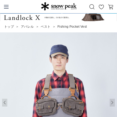
お
カ
Snow Peak
気
ー
に
ト
トップ
＞
アパレル
＞
ベスト
＞
Fishing Pocket Vest
入
り