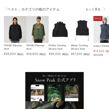
「ベスト」カテゴリの他のアイテム
もっと見る
SALE
TAKIBI Ripstop
TAKIBI Ripstop
Peltier Cooling
Water Cooling
Insect Shiel
Vest
Vest
Device Vest
Device Vest
¥
14,520
(税
¥
39,600
¥
39,600
¥
99,000
¥
57,200
(税込)
(税込)
(税込)
(税込)
¥
24,200