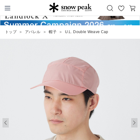
お
カ
Snow Peak
気
ー
に
ト
トップ
＞
アパレル
＞
帽子
＞
U.L. Double Weave Cap
入
り