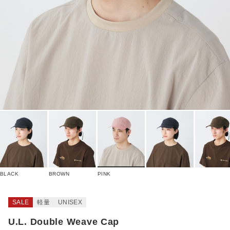
BLACK
BROWN
PINK
SALE
軽量
UNISEX
U.L. Double Weave Cap