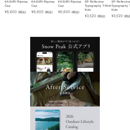
KASURI Ripstop
KASURI Ripstop
KASURI Ripstop
SP Reflective
SP Reflectiv
Cap
Cap
Cap
Typography T-Shirt
Typography T
Kids
Kids
¥
6,600
¥
6,600
¥
6,600
(税込)
(税込)
(税込)
¥
3,520
¥
3,520
(税込)
(税込