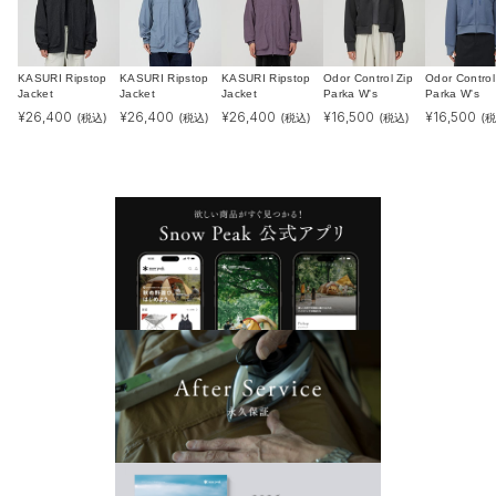
KASURI Ripstop
KASURI Ripstop
KASURI Ripstop
Odor Control Zip
Odor Control
Jacket
Jacket
Jacket
Parka W's
Parka W's
¥
26,400
¥
26,400
¥
26,400
¥
16,500
¥
16,500
(税込)
(税込)
(税込)
(税込)
(税