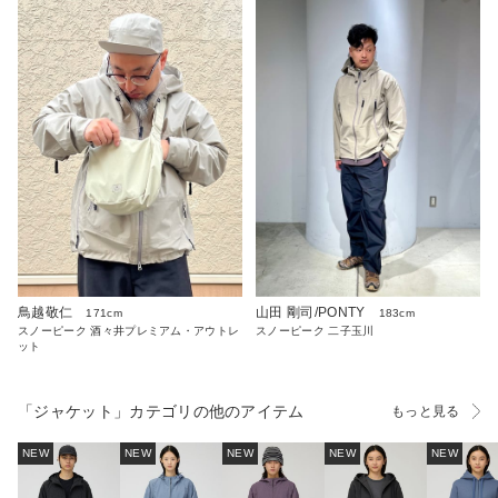
鳥越敬仁
山田 剛司/PONTY
171cm
183cm
スノーピーク 酒々井プレミアム・アウトレ
スノーピーク 二子玉川
ット
「ジャケット」カテゴリの他のアイテム
もっと見る
NEW
NEW
NEW
NEW
NEW