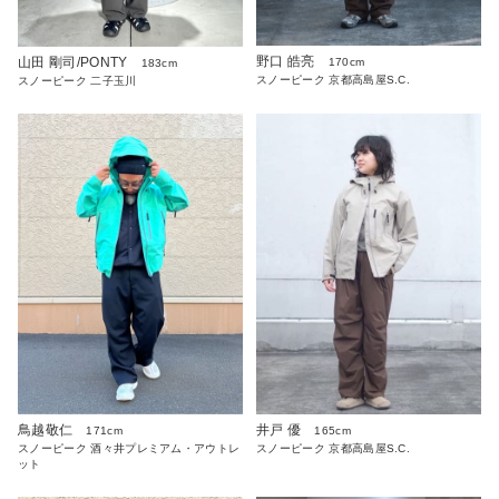
野口 皓亮
山田 剛司/PONTY
170cm
183cm
スノーピーク 京都高島屋S.C.
スノーピーク 二子玉川
鳥越敬仁
井戸 優
171cm
165cm
スノーピーク 酒々井プレミアム・アウトレ
スノーピーク 京都高島屋S.C.
ット