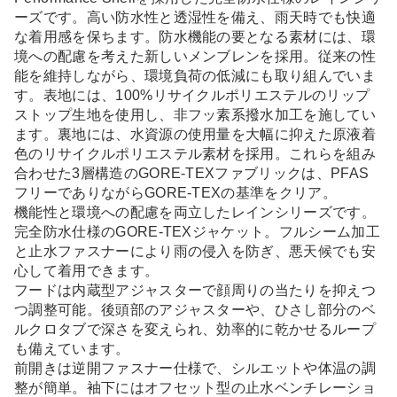
ーズです。高い防水性と透湿性を備え、雨天時でも快適
な着用感を保ちます。防水機能の要となる素材には、環
境への配慮を考えた新しいメンブレンを採用。従来の性
能を維持しながら、環境負荷の低減にも取り組んでいま
す。表地には、100%リサイクルポリエステルのリップ
ストップ生地を使用し、非フッ素系撥水加工を施してい
ます。裏地には、水資源の使用量を大幅に抑えた原液着
色のリサイクルポリエステル素材を採用。これらを組み
合わせた3層構造のGORE-TEXファブリックは、PFAS
フリーでありながらGORE-TEXの基準をクリア。
機能性と環境への配慮を両立したレインシリーズです。
完全防水仕様のGORE-TEXジャケット。フルシーム加工
と止水ファスナーにより雨の侵入を防ぎ、悪天候でも安
心して着用できます。
フードは内蔵型アジャスターで顔周りの当たりを抑えつ
つ調整可能。後頭部のアジャスターや、ひさし部分のベ
ルクロタブで深さを変えられ、効率的に乾かせるループ
も備えています。
前開きは逆開ファスナー仕様で、シルエットや体温の調
整が簡単。袖下にはオフセット型の止水ベンチレーショ