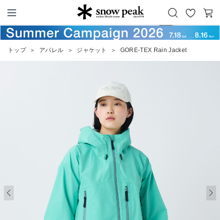
お
カ
Snow Peak
気
ー
に
ト
トップ
＞
アパレル
＞
ジャケット
＞
GORE-TEX Rain Jacket
入
り