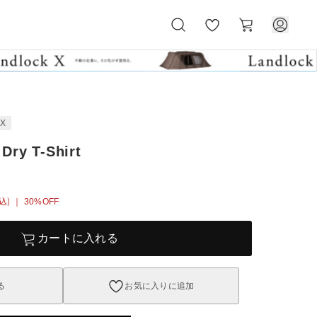
お
カ
気
ー
に
ト
入
り
EX
Dry T-Shirt
込)
｜ 30%OFF
カートに入れる
る
お気に入りに追加