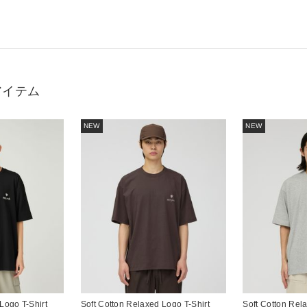
アイテム
NEW
NEW
Logo T-Shirt
Soft Cotton Relaxed Logo T-Shirt
Soft Cotton Rel