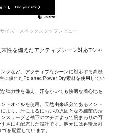
kg
L
Find your size
明
サイズ・スペック
スタッフレビュー
抗菌性を備えたアクティブシーン対応Tシャ
ニングなど、アクティブなシーンに対応する高機
優れたPolartec Power Dry素材を使用してい
度な弾力性を備え、汗をかいても快適な着心地を
ミントオイルを使用。天然由来成分であるメント
きにより、汗によるにおいの原因となる細菌の活
ランスリーブと袖下のマチによって腕まわりの可
やすさにも配慮した設計です。胸元には再帰反射
akロゴを配置しています。