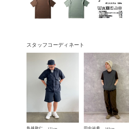
スタッフコーディネート
鳥越敬仁
田中祐希
171cm
163cm