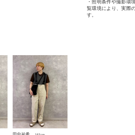
・照明条件や撮影環
覧環境により、実際
す。
田中祐希
163cm