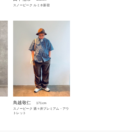
スノーピーク ルミネ新宿
鳥越敬仁
171cm
スノーピーク 酒々井プレミアム・アウ
トレット