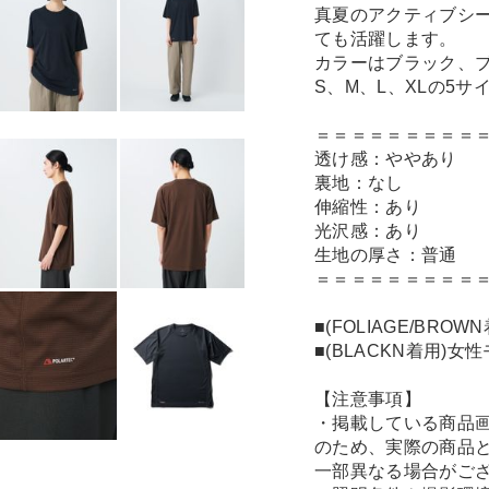
真夏のアクティブシ
ても活躍します。
カラーはブラック、ブ
S、M、L、XLの5サ
＝＝＝＝＝＝＝＝＝
透け感：ややあり
裏地：なし
伸縮性：あり
光沢感：あり
生地の厚さ：普通
＝＝＝＝＝＝＝＝＝
■(FOLIAGE/BRO
■(BLACKN着用)女
【注意事項】
・掲載している商品
のため、実際の商品
一部異なる場合がご