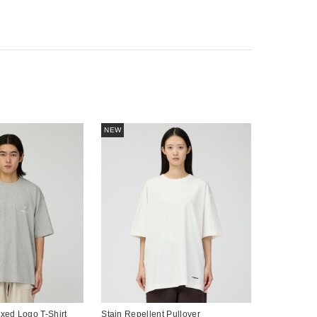
NEW
axed Logo T-Shirt
Stain Repellent Pullover