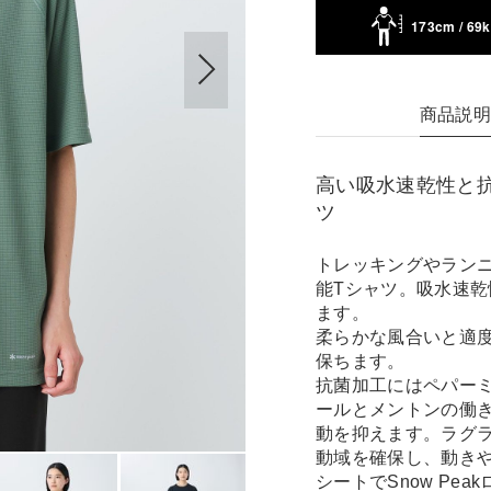
173cm / 69
商品説
高い吸水速乾性と
ツ
トレッキングやラン
能Tシャツ。吸水速乾性に
ます。
柔らかな風合いと適
保ちます。
抗菌加工にはペパー
ールとメントンの働
動を抑えます。ラグ
動域を確保し、動き
シートでSnow Pe