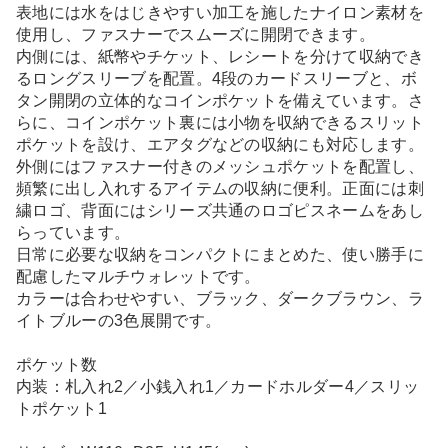
表地には水をはじきやすい加工を施したナイロン素材を
使用し、ファスナーでスムーズに開閉できます。
内側には、紙幣やチケット、レシートを分けて収納でき
るロングスリーブを配置。4段のカードスリーブと、ボ
タン開閉の立体的なコインポケットを備えています。さ
らに、コインポケット裏には小物を収納できるスリット
ポケットを設け、エアタグなどの収納にも対応します。
外側にはファスナー付きのメッシュポケットを配置し、
頻繁に出し入れするアイテムの収納に便利。正面には刺
繍ロゴ、背面にはシリーズ共通のロゴピスネームをあし
らっています。
日常に必要な収納をコンパクトにまとめた、使い勝手に
配慮したマルチウォレットです。
カラーは合わせやすい、ブラック、ダークブラウン、ラ
イトブルーの3色展開です。
ポケット数
内装：札入れ2／小銭入れ1／カードホルダー4／スリッ
トポケット1