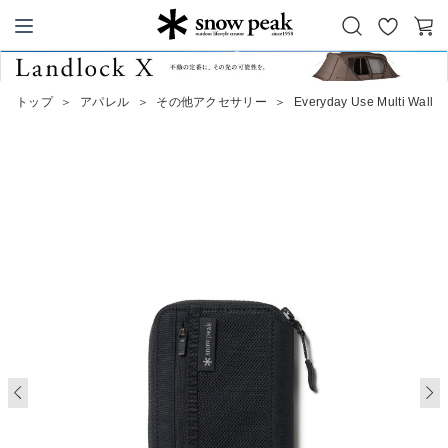
お
カ
Snow Peak
気
ー
に
ト
トップ
＞
アパレル
＞
その他アクセサリー
＞
Everyday Use Multi Wallet
入
り