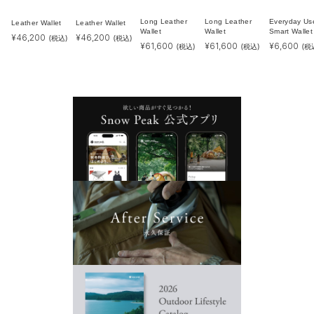
Long Leather
Long Leather
Everyday Us
Leather Wallet
Leather Wallet
Wallet
Wallet
Smart Wallet
¥
46,200
¥
46,200
(税込)
(税込)
¥
61,600
¥
61,600
¥
6,600
(税込)
(税込)
(税