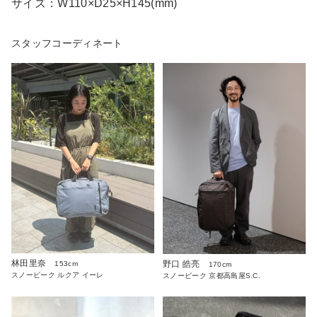
サイズ：W110×D25×H145(mm)
スタッフコーディネート
林田里奈
野口 皓亮
153cm
170cm
スノーピーク ルクア イーレ
スノーピーク 京都高島屋S.C.