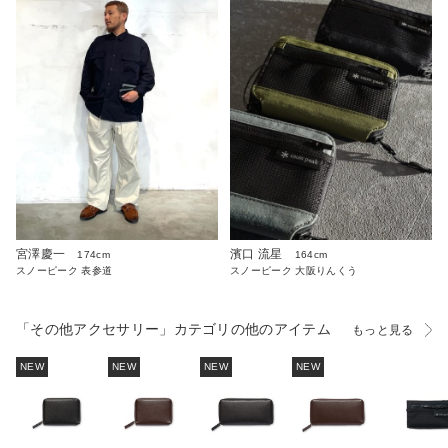
宮澤慶一
濱口 流星
174cm
164cm
スノーピーク 表参道
スノーピーク 大阪りんくう
「その他アクセサリー」カテゴリの他のアイテム
もっと見る
NEW
NEW
NEW
NEW