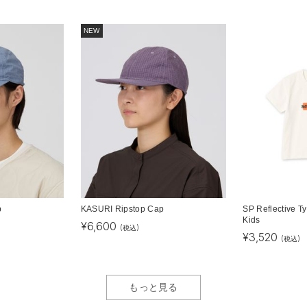
NEW
p
KASURI Ripstop Cap
SP Reflective T
Kids
¥
6,600
(税込)
¥
3,520
(税込)
もっと見る