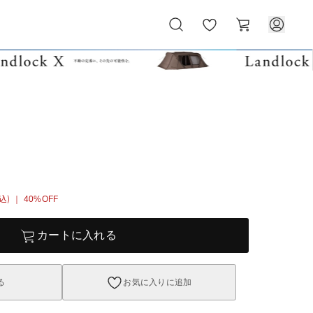
お
カ
気
ー
に
ト
入
り
込)
｜ 40%OFF
カートに入れる
る
お気に入りに追加