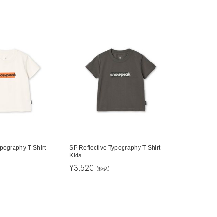
ypography T-Shirt
SP Reflective Typography T-Shirt
Kids
¥
3,520
(税込)