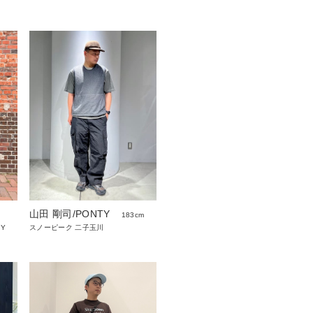
山田 剛司/PONTY
183cm
RY
スノーピーク 二子玉川