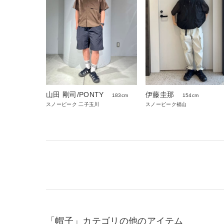
山田 剛司/PONTY
伊藤圭那
183cm
154cm
スノーピーク 二子玉川
スノーピーク福山
「帽子」カテゴリの他のアイテム