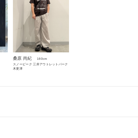
桑原 尚紀
160cm
スノーピーク 三井アウトレットパーク
木更津