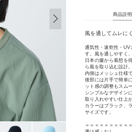
商品説
風を通してムレに
通気性・速乾性・U
す。風を通しやすく
日本の簾から着想を
ら風を取り込む設計
内側はメッシュ仕様
後部には片手で簡単
ット感の調整もスム
シンプルなデザイン
取り入れやすい仕上
カラーはブラック、
サイズです。
＝＝＝＝＝＝＝＝＝
透け感：なし