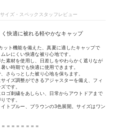
明
サイズ・スペック
スタッフレビュー
くく快適に被れる軽やかなキャップ
Vカット機能を備えた、真夏に適したキャップで
、ムレにくい快適な被り心地です。
得た素材を使用し、日差しをやわらかく遮りなが
。暑い時期でも快適に使用できます。
で、さらっとした被り心地を保ちます。
にサイズ調整ができるアジャスターを備え、フィ
ーズです。
にロゴ刺繍をあしらい、日常からアウトドアまで
がりです。
ライトブルー、ブラウンの3色展開。サイズはワン
＝＝＝＝＝＝＝＝＝