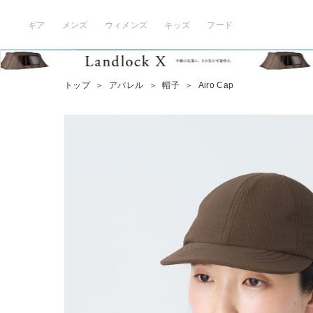
ギア
メンズ
ウィメンズ
キッズ
フード
トップ
＞
アパレル
＞
帽子
＞
Airo Cap