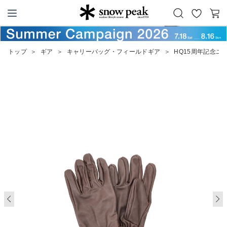
お
カ
Snow Peak
気
ー
に
ト
トップ
＞
ギア
＞
キャリーバッグ・フィールドギア
＞
HQ15周年記念ユ
入
り