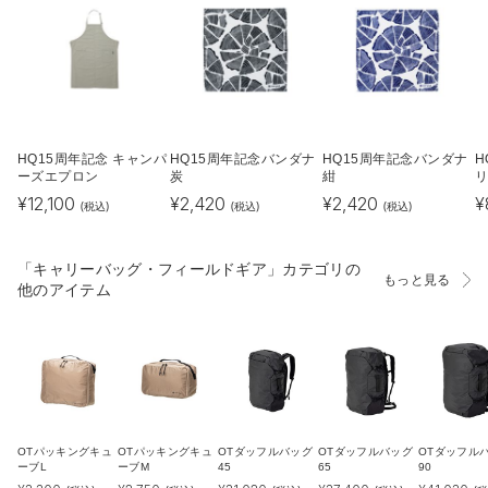
HQ15周年記念 キャンパ
HQ15周年記念バンダナ
HQ15周年記念バンダナ
H
ーズエプロン
炭
紺
リ
¥
12,100
¥
2,420
¥
2,420
¥
(税込)
(税込)
(税込)
「キャリーバッグ・フィールドギア」カテゴリの
もっと見る
他のアイテム
OTパッキングキュ
OTパッキングキュ
OTダッフルバッグ
OTダッフルバッグ
OTダッフル
ーブL
ーブM
45
65
90