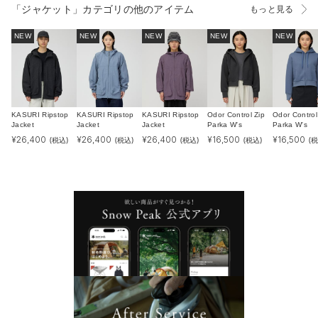
「ジャケット」カテゴリの他のアイテム
もっと見る
NEW
NEW
NEW
NEW
NEW
KASURI Ripstop
KASURI Ripstop
KASURI Ripstop
Odor Control Zip
Odor Control
Jacket
Jacket
Jacket
Parka W's
Parka W's
¥
26,400
¥
26,400
¥
26,400
¥
16,500
¥
16,500
(税込)
(税込)
(税込)
(税込)
(税