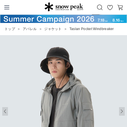
お
カ
Snow Peak
気
ー
に
ト
トップ
＞
アパレル
＞
ジャケット
＞
Taslan Pocket Windbreaker
入
り