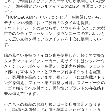
これまで韓国およびアジアの一部でしか展開していなか
った、海外限定アパレルアイテムの2026年春夏コレクシ
ョン。
「HOME&CAMP」というコンセプトを踏襲しながら、
デザインや機能において独自のスタイルを提供。
アウトドアシーンのみならず、ソウルを中心とした大都
市でのシティファッション、タウンユースのアパレルと
して広い支持を得ているアイテムを中心に展開していま
す。
綿の風合いを持つナイロン糸を使用した、軽くて丈夫な
タスランウィンドブレーカー。両サイドにはジッパー付
きカンガルーポケットを備え、収納力を確保。フロント
下部には立体ポケットとフラップ付きポケットを配置
し、実用性を高めています。裾とフードには内蔵ストリ
ングを備え、フィット感の調整も可能。スノーピークの
ロゴと織りラベル付きで、機能性とブランドの存在感も
兼ね備えています。
※こちらの商品のお取り扱いは一部店舗限定となりま
す。詳細は各店舗にて在庫の確認をいただきますよう、