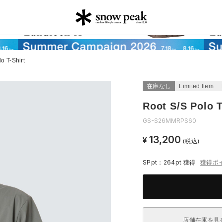
o T-Shirt
在庫なし
Limited Item
Root S/S Polo T
GS-S26MMRPS60
13,200
¥
(税込)
SPpt：264pt
獲得
獲得ポ
店舗在庫を見