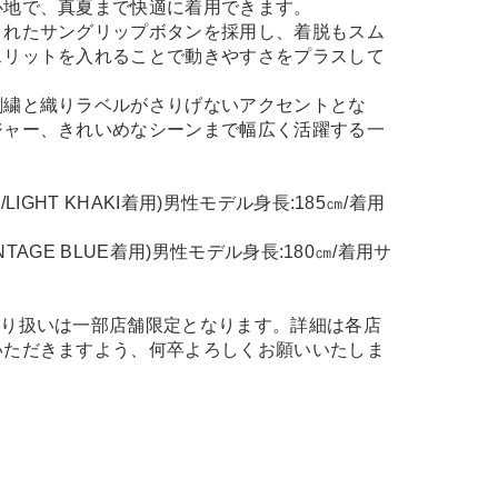
心地で、真夏まで快適に着用できます。
されたサングリップボタンを採用し、着脱もスム
スリットを入れることで動きやすさをプラスして
刺繍と織りラベルがさりげないアクセントとな
ジャー、きれいめなシーンまで幅広く活躍する一
L/LIGHT KHAKI着用)男性モデル身長:185㎝/着用
/VINTAGE BLUE着用)男性モデル身長:180㎝/着用サ
取り扱いは一部店舗限定となります。詳細は各店
いただきますよう、何卒よろしくお願いいたしま