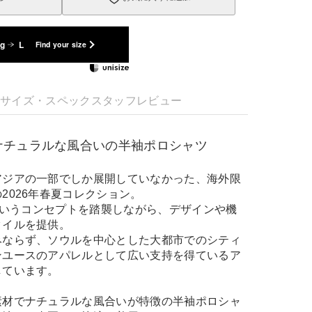
kg
L
Find your size
明
サイズ・スペック
スタッフレビュー
ナチュラルな風合いの半袖ポロシャツ
アジアの一部でしか展開していなかった、海外限
2026年春夏コレクション。
」というコンセプトを踏襲しながら、デザインや機
タイルを提供。
みならず、ソウルを中心とした大都市でのシティ
ンユースのアパレルとして広い支持を得ているア
しています。
素材でナチュラルな風合いが特徴の半袖ポロシャ