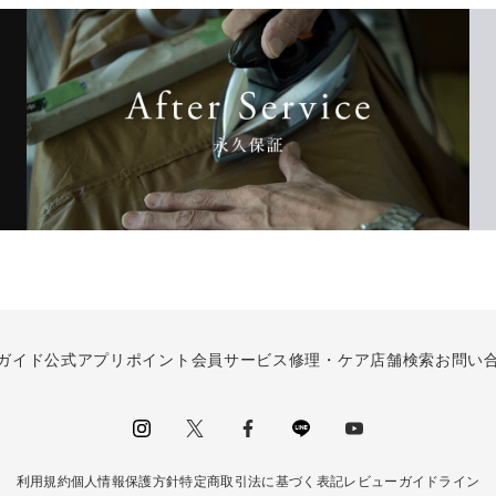
ガイド
公式アプリ
ポイント会員サービス
修理・ケア
店舗検索
お問い
instagram
Twitter
facebook
LINE
youtube
利用規約
個人情報保護方針
特定商取引法に基づく表記
レビューガイドライン