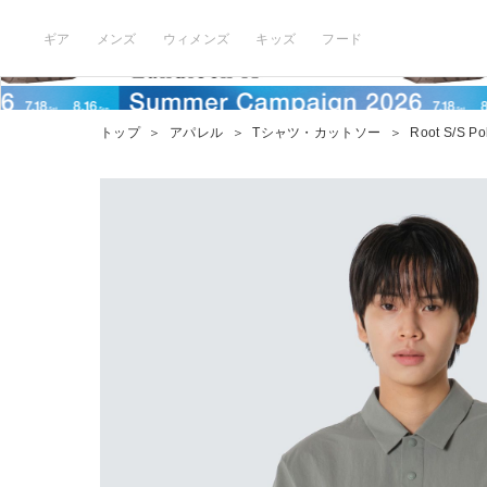
ギア
メンズ
ウィメンズ
キッズ
フード
トップ
＞
アパレル
＞
Tシャツ・カットソー
＞
Root S/S Pol