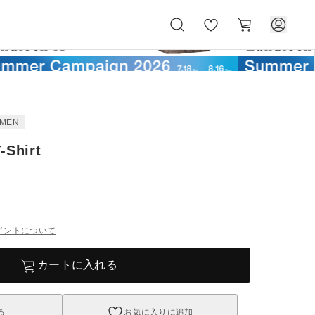
お
カ
気
ー
に
ト
入
り
MEN
-Shirt
イントについて
カートに入れる
る
お気に入りに追加