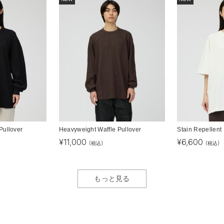
Pullover
Heavyweight Waffle Pullover
Stain Repellent 
¥
11,000
¥
6,600
(税込)
(税込)
もっと見る