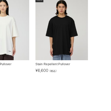
Pullover
Stain Repellent Pullover
¥
6,600
(税込)