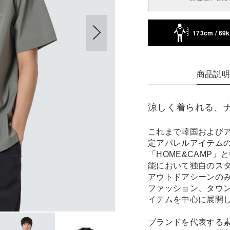
173cm / 69
商品説
涼しく着られる、
これまで韓国および
定アパレルアイテムの
「HOME&CAMP
能において独自のス
アウトドアシーンの
ファッション、タウ
イテムを中心に展開
ブランドを代表する