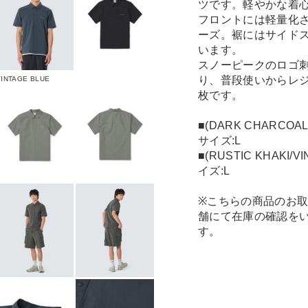
ツです。軽やかな着
フロントには軽量化
ーズ。裾にはサイド
います。
スノーピークのロゴ
り、普段使いからレ
VINTAGE BLUE
枚です。
■(DARK CHARCOA
サイズ:L
■(RUSTIC KHAKI
イズ:L
※こちらの商品のお
舗にて在庫の確認を
す。