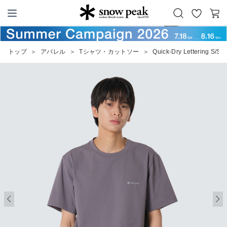
お
カ
Snow Peak
気
ー
に
ト
トップ
＞
アパレル
＞
Tシャツ・カットソー
＞
Quick-Dry Lettering S/S T
入
り