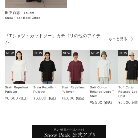
田中百恵
150cm
Snow Peak Back Office
「Tシャツ・カットソー」カテゴリの他のアイテ
もっと見る
ム
NEW
NEW
NEW
NEW
NEW
Stain Repellent
Stain Repellent
Stain Repellent
Soft Cotton
Soft Cotton
Pullover
Pullover
Pullover
Relaxed Logo T-
Relaxed Log
Shirt
Shirt
¥
6,600
¥
6,600
¥
6,600
(税込)
(税込)
(税込)
¥
5,500
¥
5,500
(税込)
(税