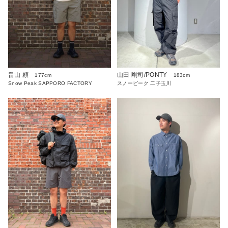
畠山 頼
山田 剛司/PONTY
177cm
183cm
Snow Peak SAPPORO FACTORY
スノーピーク 二子玉川