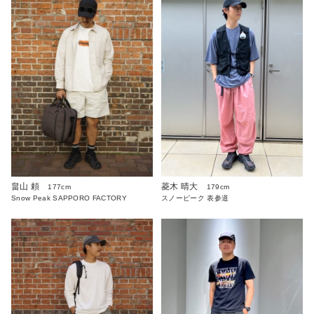
畠山 頼
菱木 晴大
177cm
179cm
Snow Peak SAPPORO FACTORY
スノーピーク 表参道